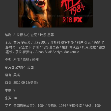
编剧: 布拉德·法尔查克 / 瑞恩·墨菲
主演: 艾玛·罗伯茨 / 比莉·洛德 / 莱斯利·格罗斯曼 / 科迪·费恩 / 约翰·卡
洛·林奇 / 安吉里卡·罗斯 / 马修·莫里森 / 格斯·肯沃西 / 扎克·维拉 / 德龙
·霍顿 / 莎拉·保罗森 / Alhan Bilal/ Ashlyn Mackenzie
类型: 剧情 / 悬疑 / 恐怖
制片国家/地区: 美国
语言: 英语
首播: 2019-09-18(美国)
季数: 9
集数: 10
又名: 美国恐怖故事9：1984 / 美恐9：1984 / 美国怪谭 / AHS：1984