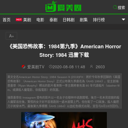
搜索
首页
美剧
电影
泰剧
日韩剧
剧集
排行榜
爱美剧
A+
《美国恐怖故事：1984第九季》American Horror
Story: 1984 迅雷下载
爱美剧TV
2020-08-08 11:48
2603
英文全名American Horror Story: 1984 Season 9 (2019)FX：將於今年秋季回歸的《美國
恐怖故事》（American Horror Story）正式公布第九季劇名為《AHS 1984》。從主創瑞
恩墨菲（Ryan Murphy）釋出的影片看來新一季主題將會充滿 80 年代虐殺片（slasher fil
m，或譯殺人魔電影、砍殺電影）的氛圍。
瑞恩墨菲在 Instagram 發布的影片以一名女子在樹林中逃跑開場，後方一名未見容貌的殺
人魔緊追在後。驚慌的女子好不容易跑到一處木屋關上門，但在鬆了一口氣後，殺人魔把
刀子刺穿木門，最後第九季標題《AHS 1984》以血紅色樣式出現，宣告与9月18日回归。