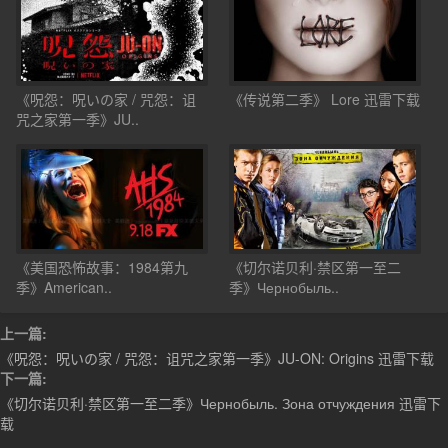
《呪怨：呪いの家 / 咒怨：诅
《传说第二季》 Lore 迅雷下载
咒之家第一季》JU..
《美国恐怖故事：1984第九
《切尔诺贝利·禁区第一至二
季》American..
季》Чернобыль..
上一篇:
《呪怨：呪いの家 / 咒怨：诅咒之家第一季》JU-ON: Origins 迅雷下载
下一篇:
《切尔诺贝利·禁区第一至二季》Чернобыль. Зона отчуждения 迅雷下
载