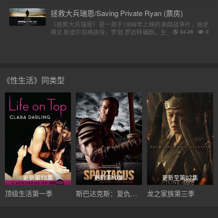
虎。他..
拯救大兵瑞恩/Saving Private Ryan (票房)
《拯救大兵瑞恩》是一部于1998年上映的美国战争片，由史
蒂文·斯皮尔伯格执导，罗勃·罗达特编剧。主演包括汤姆·汉克
04-28
0
斯、汤姆·赛斯摩、爱德华·宾斯及巴里·佩珀，剧情描述诺..
《性生活》同类型
更新第13集
更新第10集
更新至第07集
顶级生活第一季
斯巴达克斯：复仇第二季
龙之家族第三季