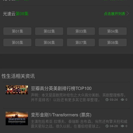
光速云
第08集
点击展开列表
第01集
第02集
第03集
第04集
第05集
第06集
第07集
第08集
性生活相关资讯
豆瓣高分英美剧排行榜TOP100
声明：本文是是剧荒补给包之大众高分美剧、英剧整理推荐，
并不是排名！以后还有更多其它影单整理，请各位收藏好。
03-24
0
（评分是对应第一季）小提示：快速在..
变形金刚1/Transformers (票房)
主演包括希亚·拉博夫、泰瑞斯·吉布森，当然还有擎天柱和威
震天星际之战。很久以前，在塞伯坦星球上，一个巨大的，强
04-28
0
大的外星人种族分为两个派别，高贵的汽车人和狡猾的霸天