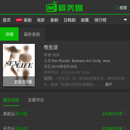
搜索
首页
美剧
电影
泰剧
日韩剧
剧集
排行榜
爱美剧
详细
最新美剧
性生活
导演: 内详
主演:
Rev Rucifer
Barbara Ann Duffy
Vera
Duffy
类型:
2019年
Natasha Estrada
最新美剧
An..
更新时间：2023-05-09 13:35
剧情:
《性生活》是一部官能現實系列，窺探式紀錄
更新至8集
片，圍繞「有趣的性和色情體驗」。...
展开
播放线路
豆瓣评论
美剧云
第08集
点击展开列表
无尽云
第08集
点击展开列表