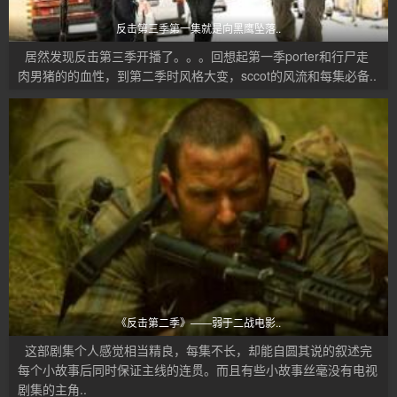
反击第三季第一集就是向黑鹰坠落..
居然发现反击第三季开播了。。。回想起第一季porter和行尸走
肉男猪的的血性，到第二季时风格大变，sccot的风流和每集必备..
《反击第二季》——弱于二战电影..
这部剧集个人感觉相当精良，每集不长，却能自圆其说的叙述完
每个小故事后同时保证主线的连贯。而且有些小故事丝毫没有电视
剧集的主角..