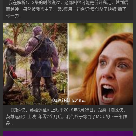
我在解析1、2集的时候说过，这部剧很可能是低开高走，越到后
面越神，果然被我言中了。第3集用一句台词“奥创杀了快银”捅了
你一刀..
《旺达幻视》E01&E..
《蜘蛛侠：英雄远征》上映于2019年6月28日，距离《蜘蛛侠：
英雄远征》上映1年零7个月后，我们终于等到了MCU的下一部作
品..