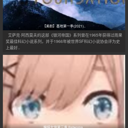
【美剧】基地第一季(2021)..
艾萨克·阿西莫夫的这部《银河帝国》系列曾在1965年获得过雨果
奖最佳科幻小说系列，并于1966年被世界SF科幻小说协会评为史
上最好..
蝙蝠女侠第三季 Batwoma..