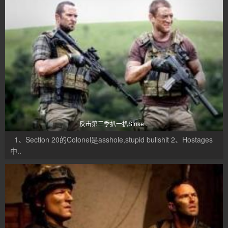
反击第三季扒一扒Strike ..
1、Section 20的Colonel是asshole,stupid bullshit 2、Hostages
中..