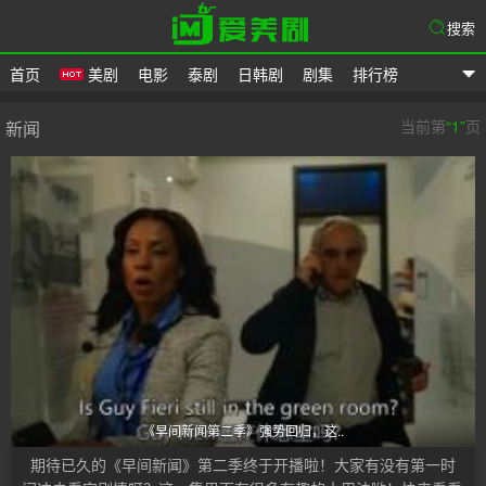
搜索
首页
美剧
电影
泰剧
日韩剧
剧集
排行榜
爱美剧
当前第
“1”
页
新闻
《早间新闻第二季》强势回归，这..
期待已久的《早间新闻》第二季终于开播啦！大家有没有第一时