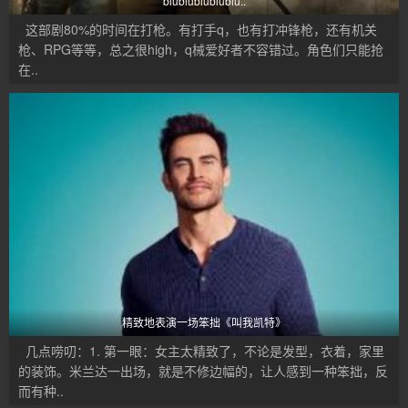
biubiubiubiubiu..
这部剧80%的时间在打枪。有打手q，也有打冲锋枪，还有机关
枪、RPG等等，总之很high，q械爱好者不容错过。角色们只能抢
在..
精致地表演一场笨拙《叫我凯特》
几点唠叨：1. 第一眼：女主太精致了，不论是发型，衣着，家里
的装饰。米兰达一出场，就是不修边幅的，让人感到一种笨拙，反
而有种..