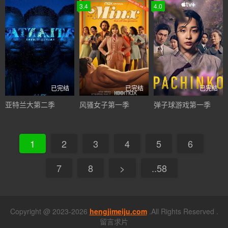
3.4
4.0
已完结
已完结
已完结
亚特兰大第二季
风骚女子第一季
弹子球游戏第一季
1
2
3
4
5
6
7
8
>
..58
Copyright @ 2023-2026
hengjimeiju.com
.All Rights Reserved .
留言求片