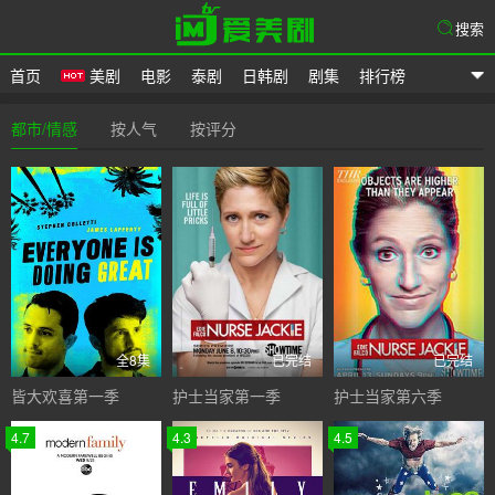
搜索
首页
美剧
电影
泰剧
日韩剧
剧集
排行榜
爱美剧
都市/情感
按人气
按评分
全8集
已完结
已完结
皆大欢喜第一季
护士当家第一季
护士当家第六季
4.7
4.3
4.5