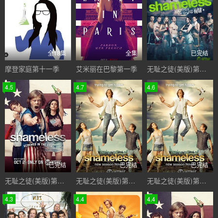
全18集
全集
已完结
摩登家庭第十一季
艾米丽在巴黎第一季
无耻之徒(美版)第十季
4.5
4.7
4.6
已完结
已完结
已完结
无耻之徒(美版)第一季
无耻之徒(美版)第二季
无耻之徒(美版)第四季
4.3
4.4
4.4