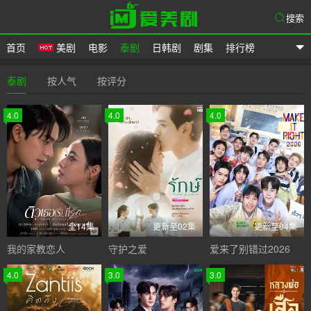
搜索
首页
美剧
电影
泰剧
日韩剧
剧集
排行榜
爱美剧
泰剧
按人气
按评分
4.0
4.0
4.0
全14集
更新至02集
更新至04集
我的家教恋人
守护之爱
爱来了别错过2026
4.0
3.0
3.0