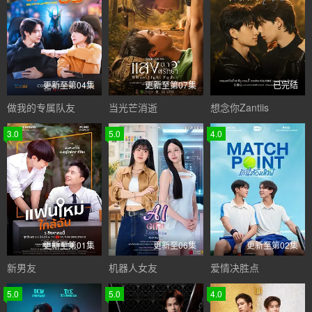
更新至第04集
更新至第07集
已完结
做我的专属队友
当光芒消逝
想念你Zantiis
3.0
5.0
4.0
更新至第01集
更新至06集
更新至第02集
新男友
机器人女友
爱情决胜点
5.0
5.0
4.0