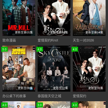
更新至第05集
更新至第06集
更新至第04集
致命漫画
爱情契约Knot
天生一对2026
5.0
4.0
4.0
更新至08集
更新至02集
更新至06集
办公桌下的故事
泰国版天空之城
爱情契约
4.0
3.0
4.0