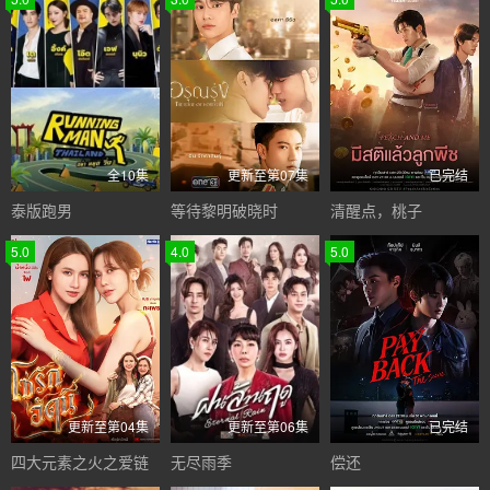
全10集
更新至第07集
已完结
泰版跑男
等待黎明破晓时
清醒点，桃子
5.0
4.0
5.0
更新至第04集
更新至第06集
已完结
四大元素之火之爱链
无尽雨季
偿还