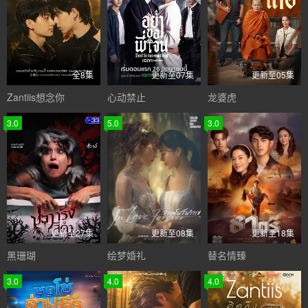
全8集
更新至07集
更新至05集
Zantiis想念你
心动禁止
龙婆虎
3.0
5.0
3.0
更新至27集
更新至08集
更新至18集
黑珊瑚
绘梦婚礼
替名情臻
3.0
4.0
4.0