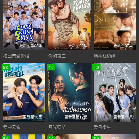
更新至第02集
更新至02集
更新至07集
校园恋爱警报
你的第三
地平线边缘
5.0
4.0
4.0
更新至10集
更新至第12集
更新至11集
爱冲云霄
月光壁垒
爱且衡生
5.0
3.0
5.0