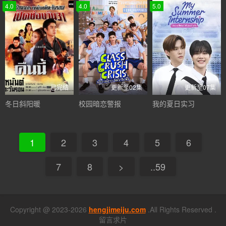
4.0
4.0
5.0
已完结
更新至02集
更新至07集
冬日斜阳暖
校园暗恋警报
我的夏日实习
1
2
3
4
5
6
7
8
>
..59
Copyright @ 2023-2026
hengjimeiju.com
.All Rights Reserved .
留言求片