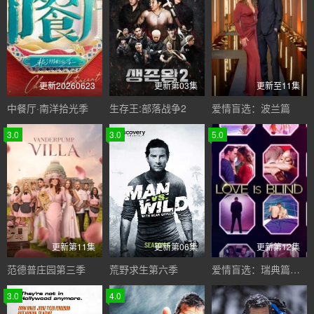
更新20260623
更新第03集
更新至11集
中餐厅·南洋拾光季
生存王:部落战争2
爱情盲选：波兰篇
3.0
3.0
5.0
更新第11集
更新第06集
更新第12集
范德普庄园第三季
荒野求生第六季
爱情盲选：瑞典篇第三季
3.0
4.0