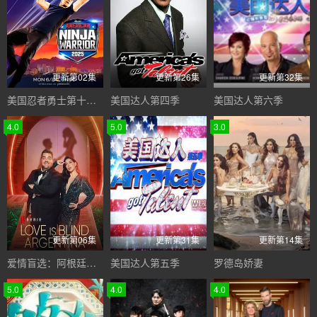
更新第02集
更新第26集
更新第32集
美国忍者勇士第十八季
美国达人第四季
美国达人第六季
4.0
5.0
3.0
更新第06集
更新第31集
更新第14集
爱情盲选：阿根廷篇第二季
美国达人第五季
罗德岛娇妻
5.0
4.0
4.0