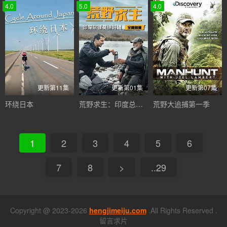
4.0
5.0
4.0
更新第11集
更新第01集
更新第07集
环绕日本
荒野求生：印度总理莫迪特辑
荒野大追捕第一季
1
2
3
4
5
6
7
8
>
..29
Copyright @ 2023-2026
hengjimeiju.com
.All Rights Reserved .
留言求片