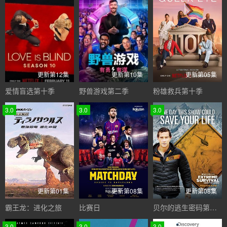
更新第12集
更新第10集
更新第05集
爱情盲选第十季
野兽游戏第二季
粉雄救兵第十季
3.0
3.0
3.0
更新第01集
更新第08集
更新第08集
霸王龙：进化之旅
比赛日
贝尔的逃生密码第一季
3.0
3.0
3.0