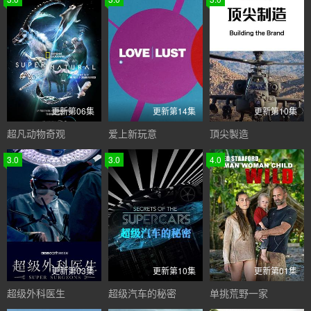
更新第06集
更新第14集
更新第10集
超凡动物奇观
爱上新玩意
頂尖製造
3.0
3.0
4.0
更新第03集
更新第10集
更新第01集
超级外科医生
超级汽车的秘密
单挑荒野一家