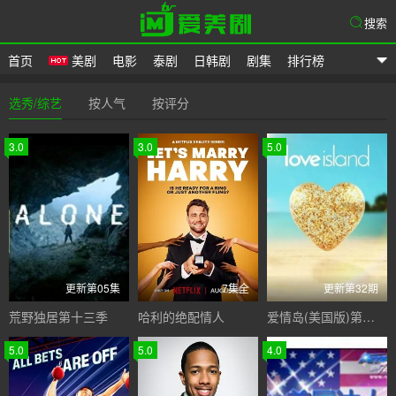
搜索
首页
美剧
电影
泰剧
日韩剧
剧集
排行榜
爱美剧
选秀/综艺
按人气
按评分
3.0
3.0
5.0
更新第05集
7集全
更新第32期
荒野独居第十三季
哈利的绝配情人
爱情岛(美国版)第八季
5.0
5.0
4.0