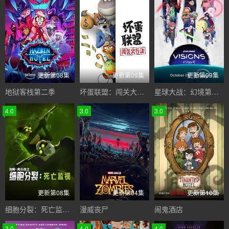
更新第08集
更新第09集
更新第09集
地狱客栈第二季
坏蛋联盟：闯关大行动
星球大战：幻境第三季
4.0
3.0
3.0
更新第08集
更新第04集
更新第10集
细胞分裂：死亡监视第一季
漫威丧尸
闹鬼酒店
3.0
4.0
4.0