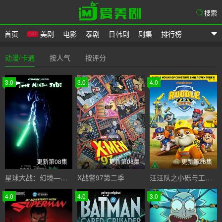
搜索
首页
美剧
电影
泰剧
日韩剧
剧集
排行榜
爱美剧
动漫/卡通
按人气
按评分
3.0
3.0
4.0
更新第08集
更新第08集
更新第26集
星球大战：幻境—第九个绝地武士
X战警97第二季
汪汪队之小砾与工程家族第三季
4.0
4.0
3.0