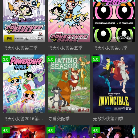
更新第26集
更新第33集
更新第24集
飞天小女警第二季
飞天小女警第五季
飞天小女警第六季
3.0
5.0
5.0
已完结
更新第10集
全8集
飞天小女警2016第一季
寻爱交配季
无敌少侠第四季
4.0
4.0
4.0