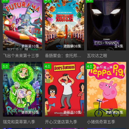
更新第10集
更新第08集
全4集
飞出个未来第十三季
香肠聚会：食托邦第二季
瓦坎达之眼
5.0
4.0
4.0
更新第10集
更新至10集
更新第26集
瑞克和莫蒂第八季
开心汉堡店第九季
小猪佩奇第五季