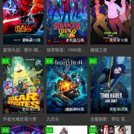
更新第10集
更新第10集
更新第10集
星球大战：摩尔-暗影之王
怪奇物语：1985故事集
赌城之道
3.0
4.0
5.0
更新第01集
更新第08集
更新第08集
外星也难民第六季
九巨头
古墓丽影：劳拉·克劳馥传奇第二季
5.0
5.0
5.0