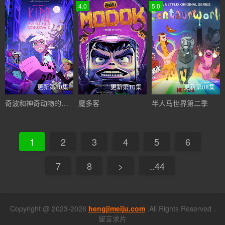
4.0
5.0
更新第10集
更新第10集
更新第08集
奇波和神奇动物的时代第二季
魔多客
半人马世界第二季
1
2
3
4
5
6
7
8
>
..44
Copyright @ 2023-2026
hengjimeiju.com
.All Rights Reserved .
留言求片