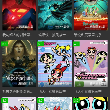
更新第08集
10集全
更新第10集
我与超人的冒险第三季
蝙蝠侠：披风战士第二季
瑞克和莫蒂第九季
3.0
5.0
4.0
更新第12集
更新第20集
更新第26集
机械之声的传奇第四季
飞天小女警第四季
飞天小女警第三季
4.0
4.0
3.0