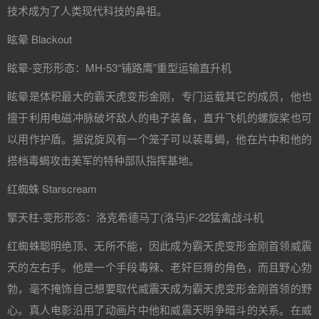
技术成为了人类现代科技的鼻祖。
眩晕 Blackout
眩晕-变形形态：MH-53“铺路鹰”重型运输直升机
眩晕是体积最大的霸天虎变形金刚，专门运载其它的成员，他也
擅于利用电磁冲脉破坏敌人的电子装备，直升飞机的螺旋桨也可
以用作护盾。据说旋风有一个笼子可以装毒蝎，他在片中和他的
搭档毒蝎攻击美军的特种部队指挥基地。
红蜘蛛 Starscream
擎天柱-变形形态：洛克希德马丁(洛马)F-22猛禽战斗机
红蜘蛛聪明绝顶、无所不能，因此成为霸天虎变形金刚首领威震
天的左右手。他是一个手段毒辣、老奸巨猾的角色，而且野心勃
勃，毫不掩饰自己想要取代威震天成为霸天虎变形金刚首领的野
心。真人电影沿用了动画片中他和威震天明争暗斗的关系。在威