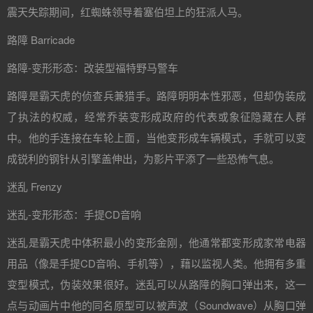
震天失踪期间，红蜘蛛领导着塞伯坦上的狂派人马。
路障 Barricade
路障-变形形态：改装型福特野马警车
路障是霸天虎的侦查兵兼猎手。路障明明本性邪恶，但却伪装成
了执法的权威，经常乔装变形成政府的代表或象征隐藏在人群
中。他的手连接在车轮上面，当他变形成车辆模式，手就可以变
成锐利的钢针从引擎盖伸出，为影片平添了一些恐怖气息。
迷乱 Frenzy
迷乱-变形形态：手提CD音响
迷乱是霸天虎中体积最小的变形金刚，他通常都变形成家常电器
用品（像是手提CD音响、手机等），藉以监视人类。他拥有多重
变型模式，伪装效果很好。迷乱可以从路障的胸口弹出来，这一
点与动画片中他的同名原型可以被声波（Soundwave）从胸口弹