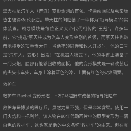
擎天柱是汽车人（博派）变形金刚的首领。卡通动画以及电影版
皆由彼得•柯伦配音。擎天柱的胸腔装了一种称为“领导模块”的实
体装置。领导模块是每位正义大帝代代相传的“王冠”，许多年
前，它“挑选”擎天柱成为汽车人变形金刚的首领，而擎天柱也谦
恭地接受这项重责大任。当他率领同伴和敌人开战时，他的口号
是“汽车人，变形！出发！”在机器人模式下，他的手臂上装备了
一门火炮，脸部有能够回收的面板。他的变形模式是一辆改装后
的尖头卡车头，车身上涂着蓝色的漆，上面有红色的火焰图案。
救护车
救护车 Rachet-变形形态：H2悍马越野车改装的搜寻抢险车
救护车是博派的医疗兵。虽然力量不强，但是非常睿智。使用一
门火炮和一把利斧。该人物在80年代动画片中的原型变形为一辆
白色的救护车，这也就是他的中文名称“救护车”的由来。但在真