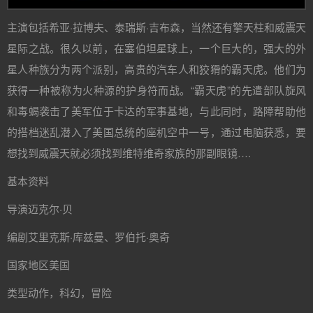
主演包括希亚·拉博夫、泰瑞斯·吉布森，当然还有擎天柱和威震天
星际之战。很久以前，在塞伯坦星球上，一个巨大的，强大的外
星人种族分为两个派别，高贵的汽车人和狡猾的霸天虎。他们为
获得一种被称为火种源的护身符而战。“霸天虎”的先遣部队旋风
和毒蝎袭击了美军位于卡达的军事基地，与此同时，路障帮助他
的搭档迷乱潜入了美国总统的座机空中一号，通过电脑获悉，要
想找到威震天就必须找到维特维奇家族的那副眼镜….
基本资料
导演迈克尔·贝
编剧艾里克斯·库兹曼、罗伯托·奥奇
国家地区美国
类型动作，科幻，冒险