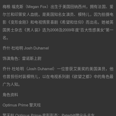
梅根·福克斯（Megan Fox）出生于美国田纳西州，拥有法国、爱
尔兰和印第安人血统。是美国知名女演员、模特儿，因为拍摄电
影《变形金刚》和电视情景喜剧《希望和信仰》而出名。她被英
国男士杂志《男人装》选为2008及2009年度“百大性感美女”第一
名。
乔什·杜哈明 Josh Duhamel
饰演角色：雷诺斯上尉
乔什·杜哈明（Josh Duhamel）一位曾获艾美奖的美国演员，他
也曾担任时装模特儿，以在电视系列剧《欲望之都》中的角色最
广为人知。
角色资料
Optimus Prime 擎天柱
擎天柱 Optimus Prime-变形形态：Peterbilt牌尖头卡车