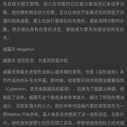
而且既大胆又聪明。他几近完美的记忆能力最适合记录战争过
程，他也拥有融合动力引擎，足以让他在汽车模式时达到低于光
速的超高速度。爵士在执行最艰巨的任务时，最能保持冷静的头
脑，然后做出具有创意的决定，使他成为擎天柱最信任的左右
手。
威震天 Megatron
威震天-变形形态：外星异形轰炸机
威震天是霸天虎变形金刚心狠手辣的首领，也是《变形金刚》系
列作品中的头号大坏蛋。那时候，他和擎天柱共同统治着塞伯坦
（Cybertron，变形金刚居住的星球），后来为了独霸火种源，他
挑起了战争。威震天这个角色身材非常高大，超过了所有的博派
战士，还配有强大的火力。他在80年代动画片里的原型变形为一
把Walther P38手枪，真人电影显然更改了这一变形设定。在影片
中，他的身体被第七防区的特工发现，导致他身体结构上的先进