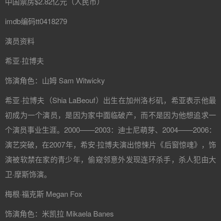
中国票房$2.82亿元（人民币）
imdb编码tt0418279
演员资料
希亚·拉博夫
饰演角色：山姆 Sam Witwicky
希亚·拉博夫（Shia LaBeouf）出生在加州洛杉矶，希亚表示他最
初成为一个演员，是因为家中面临破产，而不是因为他想追求一
个演员事业生涯。2000——2003：迪士尼萌芽、2004——2006：
演艺突破，在2007年，希安·拉博夫演出惊悚片《后窗惊魂》，饰
演被软禁在家的青少年，偷窥邻意外发现连环杀手，杀人犯由大
卫·摩斯饰演。
梅根·福克斯 Megan Fox
饰演角色：米凯拉 Mikaela Banes