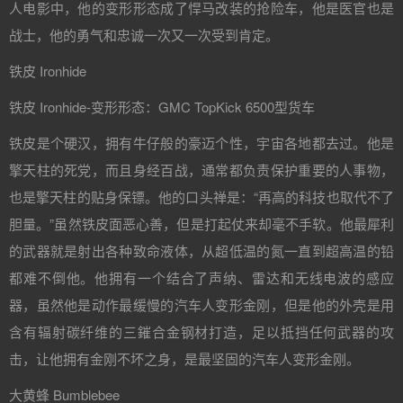
人电影中，他的变形形态成了悍马改装的抢险车，他是医官也是
战士，他的勇气和忠诚一次又一次受到肯定。
铁皮 Ironhide
铁皮 Ironhide-变形形态：GMC TopKick 6500型货车
铁皮是个硬汉，拥有牛仔般的豪迈个性，宇宙各地都去过。他是
擎天柱的死党，而且身经百战，通常都负责保护重要的人事物，
也是擎天柱的贴身保镖。他的口头禅是：“再高的科技也取代不了
胆量。”虽然铁皮面恶心善，但是打起仗来却毫不手软。他最犀利
的武器就是射出各种致命液体，从超低温的氮一直到超高温的铅
都难不倒他。他拥有一个结合了声纳、雷达和无线电波的感应
器，虽然他是动作最缓慢的汽车人变形金刚，但是他的外壳是用
含有辐射碳纤维的三鏙合金钢材打造，足以抵挡任何武器的攻
击，让他拥有金刚不坏之身，是最坚固的汽车人变形金刚。
大黄蜂 Bumblebee