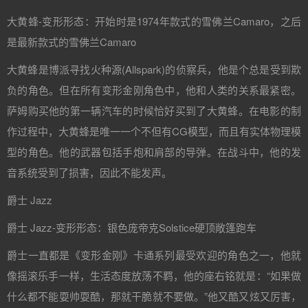
大黄蜂-变形形态：开始时是1974年款式的雪佛兰Camaro，之后
是最新款式的雪佛兰Camaro
大黄蜂是博派寻找火种源(Allspark)的侦察兵，他是个总是受到欺
负的角色。但在所有变形金刚角色中，他和人类的关系最紧密。
萨姆购买他的第一辆汽车的时候恰好买到了大黄蜂。在电影的制
作过程中，大黄蜂是唯一一个不但有CG模型，而且有实体物理模
型的角色。他的武器包括手炮和肩部的导弹。在战斗中，他的发
音系统受到了损害，因此不能发声。
爵士 Jazz
爵士 Jazz-变形形态：银色庞帝克Solstice硬顶敞篷跑车
爵士一直都是《变形金刚》卡通系列最受欢迎的角色之一，他就
像摇滚乐手一样，生活态度放荡不羁，他的座右铭就是：“如果做
什么都不能耍帅耍酷，那就干脆就不要做。”他又酷又炫又厉害，