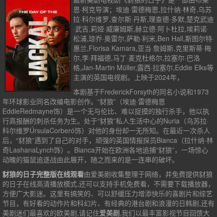
恩·柯克导演；埃迪·雷德梅恩,拉什纳·林奇,乌苏
拉·科尔维罗,查尔斯·丹斯,理查德·多默,楚克武迪
·武吉,莉娅·威廉姆斯,赫立德·阿卜杜拉,埃莉诺·
松浦,琼乔·奥雷尔,萨勒·利米,Ben Hall,斯图尔特·
惠兰,Florisa Kamara,亚当·詹姆斯,克里斯蒂·梅
尔,李·拜福德,马丁·麦克杜格尔,拉塞尔·巴洛
格,Jan-Martin Müller,露西·拉塞尔,Eddie Elks等
主演的英国电视剧。上映于2024年，
本剧基于FrederickForsyth的同名小说和1973
年环球影业同名改编电影创作。“豺狼”（埃迪·雷德梅恩
EddieRedmayne饰）是一个无与伦比、难以捉摸的独行杀手，他以执
行高报酬的刺杀任务为生。处于“豺狼”私人生活中心的Nuria（乌苏拉·
科尔维罗ÚrsulaCorberó饰）对他的身份却一无所知。在最近一次杀人
后，“豺狼”遇到了自己的对手，顽强的英国情报探员Bianca（拉什纳·林
奇LashanaLynch饰）。Bianca开始在欧洲各地追捕“豺狼”，一场惊心
动魄的猫鼠追逐战由此展开，随之而来的是一连串的破坏。
豺狼的日子完整版在线观看
由爱美剧收集整理于网络，并免费提供
豺狼
的日子
在线高清播放模式,还可以支持手机免费看，不需要下载播放器，
方便广大影迷。这里有搞笑的、可以舒缓压力增添快乐的喜剧片和综艺
节目，有好看的动作片和科幻片、有经典的港台剧和浪漫的日韩剧,还有
美剧迷们最喜欢的欧美剧,请记住
爱美剧
,我们以最丰富影视节目回馈大