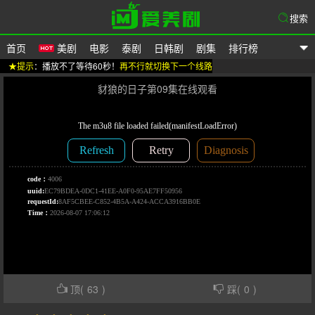
搜索
首页
美剧
电影
泰剧
日韩剧
剧集
排行榜
★提示
：播放不了等待60秒！
再不行就切换下一个线路
爱美剧
豺狼的日子第09集在线观看
顶(
63
)
踩(
0
)