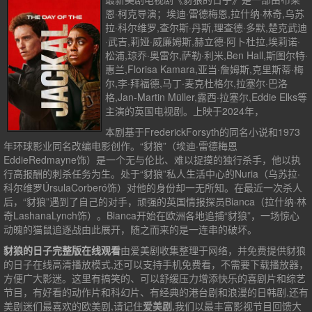
恩·柯克导演；埃迪·雷德梅恩,拉什纳·林奇,乌苏
拉·科尔维罗,查尔斯·丹斯,理查德·多默,楚克武迪
·武吉,莉娅·威廉姆斯,赫立德·阿卜杜拉,埃莉诺·
松浦,琼乔·奥雷尔,萨勒·利米,Ben Hall,斯图尔特·
惠兰,Florisa Kamara,亚当·詹姆斯,克里斯蒂·梅
尔,李·拜福德,马丁·麦克杜格尔,拉塞尔·巴洛
格,Jan-Martin Müller,露西·拉塞尔,Eddie Elks等
主演的英国电视剧。上映于2024年，
本剧基于FrederickForsyth的同名小说和1973
年环球影业同名改编电影创作。“豺狼”（埃迪·雷德梅恩
EddieRedmayne饰）是一个无与伦比、难以捉摸的独行杀手，他以执
行高报酬的刺杀任务为生。处于“豺狼”私人生活中心的Nuria（乌苏拉·
科尔维罗ÚrsulaCorberó饰）对他的身份却一无所知。在最近一次杀人
后，“豺狼”遇到了自己的对手，顽强的英国情报探员Bianca（拉什纳·林
奇LashanaLynch饰）。Bianca开始在欧洲各地追捕“豺狼”，一场惊心
动魄的猫鼠追逐战由此展开，随之而来的是一连串的破坏。
豺狼的日子完整版在线观看
由爱美剧收集整理于网络，并免费提供
豺狼
的日子
在线高清播放模式,还可以支持手机免费看，不需要下载播放器，
方便广大影迷。这里有搞笑的、可以舒缓压力增添快乐的喜剧片和综艺
节目，有好看的动作片和科幻片、有经典的港台剧和浪漫的日韩剧,还有
美剧迷们最喜欢的欧美剧,请记住
爱美剧
,我们以最丰富影视节目回馈大