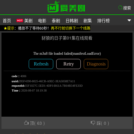
搜索
首页
美剧
电影
泰剧
日韩剧
剧集
排行榜
★提示
：播放不了等待60秒！
再不行就切换下一个线路
爱美剧
豺狼的日子第01集在线观看
顶(
63
)
踩(
0
)