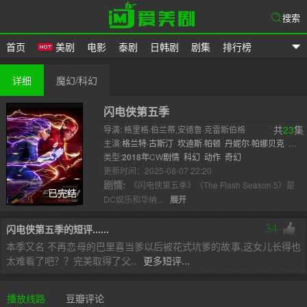
搜索
首页
美剧
电影
泰剧
日韩剧
剧集
排行榜
爱美剧
详细
魔幻/科幻
闪电侠第五季
共
23
集
导演: 格里格·伯兰蒂,安德鲁·克雷斯伯格
主演:
格兰特·古斯汀
坎迪斯·帕顿
丹妮尔·帕娜贝克
卡
洛斯·瓦尔德斯
类型:
2018年
CW
汤姆·卡瓦纳夫
剧情
科幻
动作
杰西·马丁
奇幻
凯南·朗斯代
尔
更新时间：2025-08-07 22:20
丹尼尔·..
剧情:
《闪电侠第五季》（The Flash Season 5）是
已完结
DC娱乐和华纳...
展开
34
闪电侠第五季的短评......
本季又名 不再恋母的巴里喜当爹以后被花式坑爹的故事,这女儿长得也
太难看了吧？？完美取得了父..
更多短评...
播放线路
豆瓣评论