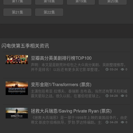
第17集
第18集
第19集
第20集
第21集
第22集
闪电侠第五季相关资讯
豆瓣高分英美剧排行榜TOP100
声明：本文是是剧荒补给包之大众高分美剧、英剧整理推荐，
并不是排名！以后还有更多其它影单整理，请各位收藏好。
03-24
0
（评分是对应第一季）小提示：快速在..
变形金刚1/Transformers (票房)
主演包括希亚·拉博夫、泰瑞斯·吉布森，当然还有擎天柱和威
震天星际之战。很久以前，在塞伯坦星球上，一个巨大的，强
04-28
0
大的外星人种族分为两个派别，高贵的汽车人和狡猾的霸天
虎。他..
拯救大兵瑞恩/Saving Private Ryan (票房)
《拯救大兵瑞恩》是一部于1998年上映的美国战争片，由史
蒂文·斯皮尔伯格执导，罗勃·罗达特编剧。主演包括汤姆·汉克
04-28
0
斯、汤姆·赛斯摩、爱德华·宾斯及巴里·佩珀，剧情描述诺..