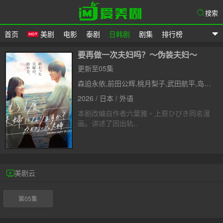
搜索
首页
美剧
电影
泰剧
日韩剧
剧集
排行榜
爱美剧
要再做一次夫妇吗？～伪装夫妇～
更新至05集
森迫永依,前田公辉,桃月梨子,武田航平,岛崎遥香,滨田麻里,高岛礼子
2026 / 日本 / 外语
本剧改编自作者六葉雅・上原ひびき同名漫
画。讲述了因出轨..
美剧云
第05集