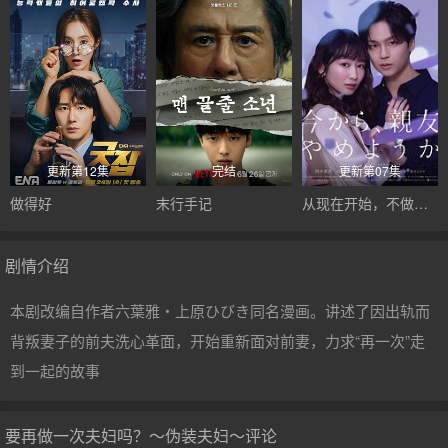
更新第12集
完结
更新第07集
做得好
末行手记
从现在开始，不做朋友了吧。
剧情介绍
本剧改编自作者六葉雅・上原ひびき同名漫画。讲述了因出轨而
背叛妻子的前夫洗心革面，开始重新面对前妻，力求“再一次”走
到一起的故事
要再做一次夫妇吗？～伪装夫妇～评论