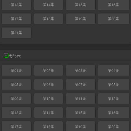
第13集
第14集
第15集
第16集
第17集
第18集
第19集
第20集
第21集
无尽云
第01集
第02集
第03集
第04集
第05集
第06集
第07集
第08集
第09集
第10集
第11集
第12集
第13集
第14集
第15集
第16集
第17集
第18集
第19集
第20集