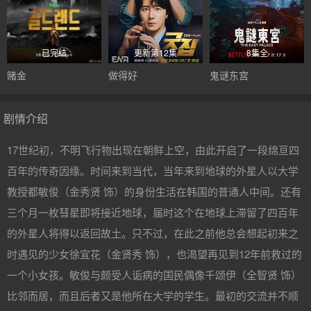
已完结
更新第12集
8集全
赌金
做得好
鬼谜东宫
剧情介绍
17世纪初，不明飞行物出现在朝鲜上空，由此开启了一段绵亘四
百年的传奇因缘。时间来到当代，当年来到地球的外星人以大学
教授都敏俊（金秀贤 饰）的身份生活在韩国的普通人中间。还有
三个月一枚彗星即将接近地球，届时这个在地球上滞留了四百年
的外星人将得以返回故土。只不过，在此之前他总会想起初来之
时遇见的少女徐宜花（金贤秀 饰），也渴望再见到12年前救过的
一个小女孩。敏俊与颇受人诟病的国民偶像千颂伊（全智贤 饰）
比邻而居，而且后者又是他所在大学的学生。最初的交流并不顺