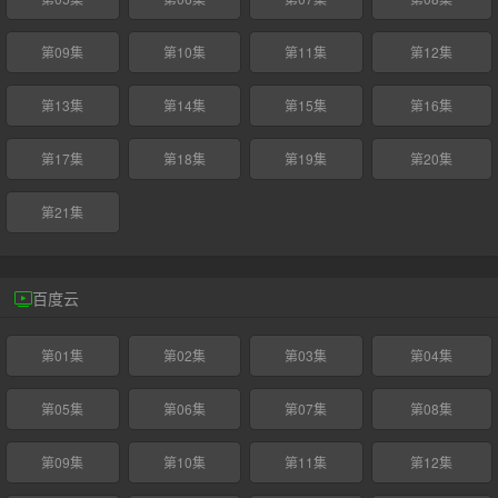
第09集
第10集
第11集
第12集
第13集
第14集
第15集
第16集
第17集
第18集
第19集
第20集
第21集
百度云
第01集
第02集
第03集
第04集
第05集
第06集
第07集
第08集
第09集
第10集
第11集
第12集