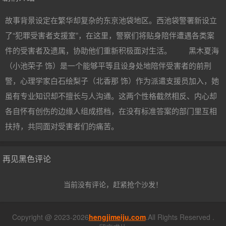
故事背景设定在繁华却复杂的东京池袋地区。西池袋警署新设立
了“犯罪受害者支援室”，在这里，警察们将贴身陪伴遭遇各类案
件的受害者及遗属，协助他们重新积极面对生活。 黑木夏海
（小池荣子 饰）是一个能够平等且设身处地陪伴受害者的前刑
警，心理学家白石绘梨子（北香那 饰）作为派遣支援员加入，她
虽有专业知识却不擅长与人沟通。这两个性格截然相反、内心却
各自怀有创伤的边缘人组成搭档，在没有标准答案的部门里互相
扶持，共同面对受害者们的痛苦。
再见黑色评论
当前没有评论，赶紧抢个沙发！
Copyright @ 2023-2026
hengjimeiju.com
.All Rights Reserved .