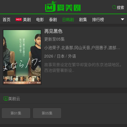
搜索
首页
美剧
电影
泰剧
日韩剧
剧集
排行榜
爱美剧
再见黑色
更新至05集
小池荣子,北香那,冈山天音,户田惠子,渡部笃郎
2026 / 日本 / 外语
故事背景设定在繁华却复杂的东京池袋地区。
西池袋警署新设..
美剧云
第01集
第05集