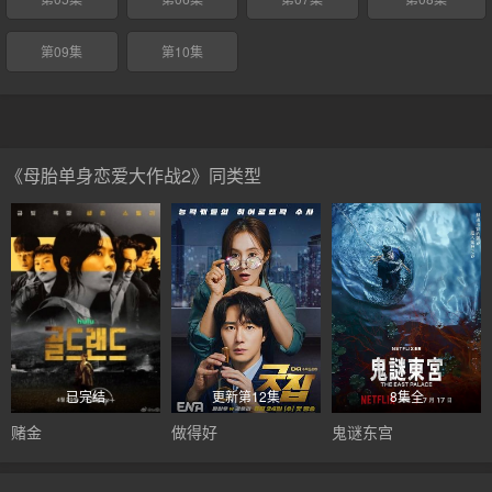
第09集
第10集
《母胎单身恋爱大作战2》同类型
已完结
更新第12集
8集全
赌金
做得好
鬼谜东宫