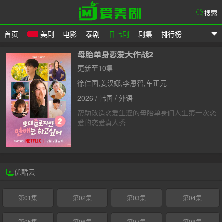
搜索
首页
美剧
电影
泰剧
日韩剧
剧集
排行榜
爱美剧
母胎单身恋爱大作战2
更新至10集
徐仁国,姜汉娜,李恩智,车正元
2026 / 韩国 / 外语
帮助改造恋爱生涩的母胎单身们人生第一次恋
爱的恋爱真人秀
优酷云
第01集
第02集
第03集
第04集
第05集
第06集
第07集
第08集