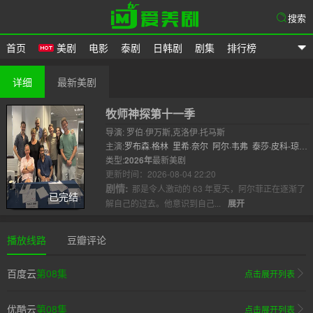
搜索
首页
美剧
电影
泰剧
日韩剧
剧集
排行榜
爱美剧
详细
最新美剧
牧师神探第十一季
导演: 罗伯·伊万斯,克洛伊·托马斯
主演:
罗布森·格林
里希·奈尔
阿尔·韦弗
泰莎·皮科-琼
斯
类型:
凯西·艾因斯沃斯
2026年
最新美剧
奥利弗·迪姆斯戴尔
尼克·布莱波
尔
更新时间：2026-08-04 22:20
布莱德利..
剧情:
那是令人激动的 63 年夏天，阿尔菲正在逐渐了
已完结
解自己的过去。他意识到自己...
展开
播放线路
豆瓣评论
百度云
第08集
点击展开列表
优酷云
第08集
点击展开列表