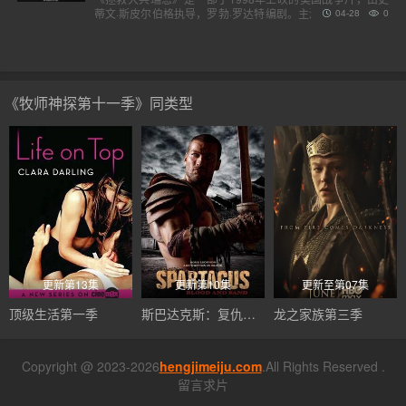
蒂文·斯皮尔伯格执导，罗勃·罗达特编剧。主演包括汤姆·汉克
04-28
0
斯、汤姆·赛斯摩、爱德华·宾斯及巴里·佩珀，剧情描述诺..
《牧师神探第十一季》同类型
更新第13集
更新第10集
更新至第07集
顶级生活第一季
斯巴达克斯：复仇第二季
龙之家族第三季
Copyright @ 2023-2026
hengjimeiju.com
.All Rights Reserved .
留言求片