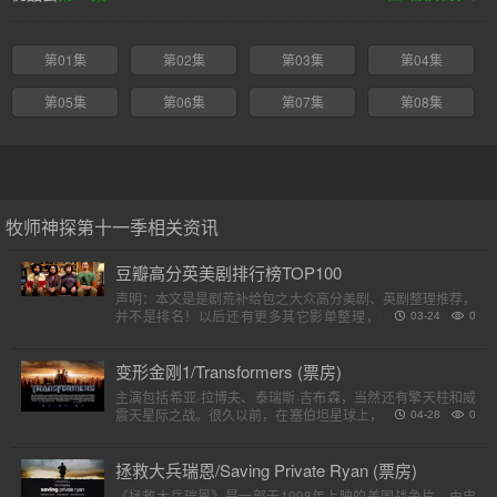
第01集
第02集
第03集
第04集
第05集
第06集
第07集
第08集
牧师神探第十一季相关资讯
豆瓣高分英美剧排行榜TOP100
声明：本文是是剧荒补给包之大众高分美剧、英剧整理推荐，
并不是排名！以后还有更多其它影单整理，请各位收藏好。
03-24
0
（评分是对应第一季）小提示：快速在..
变形金刚1/Transformers (票房)
主演包括希亚·拉博夫、泰瑞斯·吉布森，当然还有擎天柱和威
震天星际之战。很久以前，在塞伯坦星球上，一个巨大的，强
04-28
0
大的外星人种族分为两个派别，高贵的汽车人和狡猾的霸天
虎。他..
拯救大兵瑞恩/Saving Private Ryan (票房)
《拯救大兵瑞恩》是一部于1998年上映的美国战争片，由史