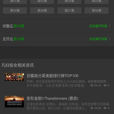
第01集
第02集
第03集
第04集
第05集
第06集
第07集
第08集
优酷云
第08集
点击展开列表
无尽云
第08集
点击展开列表
凡妇俗女相关资讯
豆瓣高分英美剧排行榜TOP100
声明：本文是是剧荒补给包之大众高分美剧、英剧整理推荐，
并不是排名！以后还有更多其它影单整理，请各位收藏好。
03-24
0
（评分是对应第一季）小提示：快速在..
变形金刚1/Transformers (票房)
主演包括希亚·拉博夫、泰瑞斯·吉布森，当然还有擎天柱和威
震天星际之战。很久以前，在塞伯坦星球上，一个巨大的，强
04-28
0
大的外星人种族分为两个派别，高贵的汽车人和狡猾的霸天