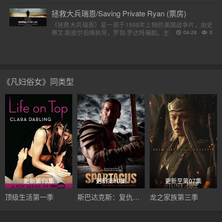
虎。他..
拯救大兵瑞恩/Saving Private Ryan (票房)
《拯救大兵瑞恩》是一部于1998年上映的美国战争片，由史
蒂文·斯皮尔伯格执导，罗勃·罗达特编剧。主演包括汤姆·汉克
04-28
0
斯、汤姆·赛斯摩、爱德华·宾斯及巴里·佩珀，剧情描述诺..
《凡妇俗女》同类型
更新第13集
更新第10集
更新至第07集
顶级生活第一季
斯巴达克斯：复仇第二季
龙之家族第三季