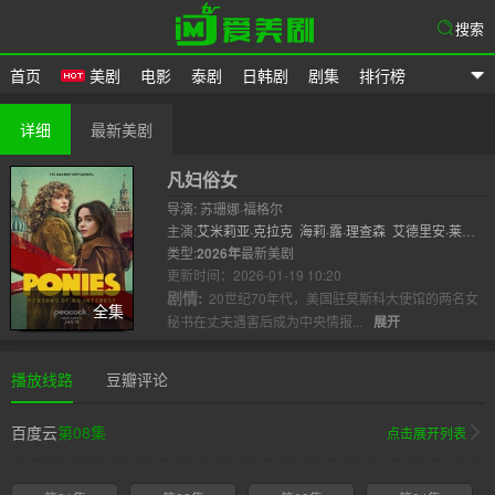
搜索
首页
美剧
电影
泰剧
日韩剧
剧集
排行榜
爱美剧
详细
最新美剧
凡妇俗女
导演: 苏珊娜·福格尔
主演:
艾米莉亚·克拉克
海莉·露·理查森
艾德里安·莱斯
特
类型:
尼古拉斯·波达尼
2026年
最新美剧
路易斯·博伊尔
黛安娜·加德纳
安
德鲁·理查森..
更新时间：2026-01-19 10:20
剧情:
20世纪70年代，美国驻莫斯科大使馆的两名女
全集
秘书在丈夫遇害后成为中央情报...
展开
播放线路
豆瓣评论
百度云
第08集
点击展开列表