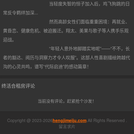
当轻度失智的恒子加入后，鸡飞狗跳的日
常反令羁绊加深...
然而高龄女性们面临重重困境：再就业、
黄昏恋、健康危机、被迫搬迁。翔太、美果与歌子等人携手乐观
迎战。
“年轻人意外地脚踏实地呢”——“不不，长
者的豁达、阅历与洞察力才令人叹服”。这部人性喜剧描绘跨越代
沟的心灵共鸣，谱写“代际启迪”的感动篇章！
终活合租房评论
当前没有评论，赶紧抢个沙发！
Copyright @ 2023-2026
hengjimeiju.com
.All Rights Reserved .
留言求片