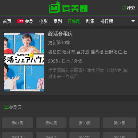
搜索
首页
美剧
电影
泰剧
日韩剧
剧集
排行榜
爱美剧
终活合租房
更新第10集
城桧吏,畑芽育,室井滋,猫背椿,日野阳仁,石坂浩二,绪方义博,户田惠子,市毛良枝,竹下景子
2025 / 日本 / 外语
优柔寡断的求职青年速水翔太（城桧吏 饰）
对未来一片迷茫..
美剧云
第01集
第02集
第03集
第04集
第05集
第06集
第07集
第08集