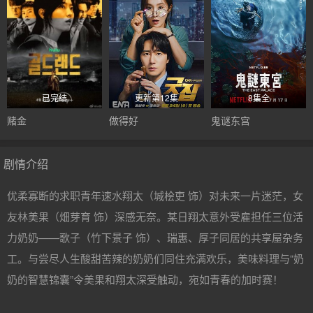
已完结
更新第12集
8集全
赌金
做得好
鬼谜东宫
剧情介绍
优柔寡断的求职青年速水翔太（城桧吏 饰）对未来一片迷茫，女
友林美果（畑芽育 饰）深感无奈。某日翔太意外受雇担任三位活
力奶奶——歌子（竹下景子 饰）、瑞惠、厚子同居的共享屋杂务
工。与尝尽人生酸甜苦辣的奶奶们同住充满欢乐，美味料理与“奶
奶的智慧锦囊”令美果和翔太深受触动，宛如青春的加时赛！