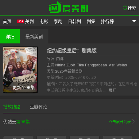
搜索
首页
美剧
电影
泰剧
日韩剧
剧集
排行榜
爱美剧
详细
最新美剧
纽约超级皇后：剧集版
导演: 内详
主演:
Nirina Zubir
Tika Panggabean
Asri Welas
类型:
2025年
最新美剧
更新时间：2025-09-16 06:20
剧情:
四名女子离开印尼的家乡来到纽约，在适应当地
更新至06集
生活的过程中建立起意想不到的友...
展开
播放线路
豆瓣评论
优酷云
第06集
点击展开列表