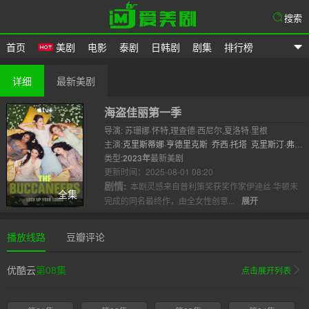
搜索
首页
美剧
电影
泰剧
日韩剧
剧集
排行榜
爱美剧
详细
最新美剧
海盗佳丽第一季
导演: 苏珊娜·怀特,理查德·西尼尔,夏洛特·里根
主演:
克里斯蒂娜·亨德里克斯
乔西·托塔
克里斯汀·弗劳
赛斯
类型:
2023年
奥布里·艾布拉格
最新美剧
伊莫金·沃特豪斯
艾莉莎·
博
更新时间：2025-08-01 08:20
Shobhit..
剧情:
本剧灵感来自普利策奖获奖作家伊迪丝·华顿未
全集
完成的同名最终作，由全女性创意...
展开
播放线路
豆瓣评论
优酷云
第08集
点击展开列表