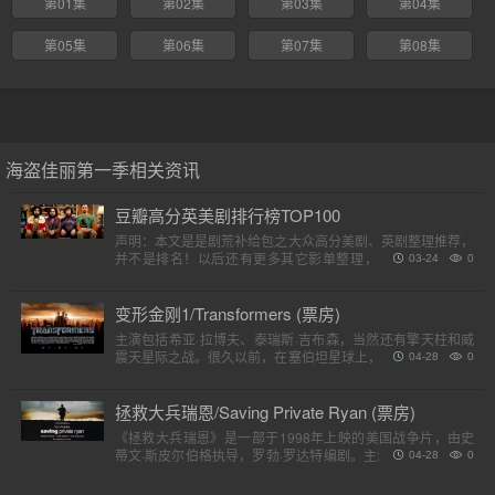
第01集
第02集
第03集
第04集
第05集
第06集
第07集
第08集
海盗佳丽第一季相关资讯
豆瓣高分英美剧排行榜TOP100
声明：本文是是剧荒补给包之大众高分美剧、英剧整理推荐，
并不是排名！以后还有更多其它影单整理，请各位收藏好。
03-24
0
（评分是对应第一季）小提示：快速在..
变形金刚1/Transformers (票房)
主演包括希亚·拉博夫、泰瑞斯·吉布森，当然还有擎天柱和威
震天星际之战。很久以前，在塞伯坦星球上，一个巨大的，强
04-28
0
大的外星人种族分为两个派别，高贵的汽车人和狡猾的霸天
虎。他..
拯救大兵瑞恩/Saving Private Ryan (票房)
《拯救大兵瑞恩》是一部于1998年上映的美国战争片，由史
蒂文·斯皮尔伯格执导，罗勃·罗达特编剧。主演包括汤姆·汉克
04-28
0
斯、汤姆·赛斯摩、爱德华·宾斯及巴里·佩珀，剧情描述诺..