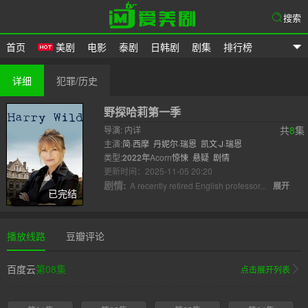
搜索
首页
美剧
电影
泰剧
日韩剧
剧集
排行榜
爱美剧
详细
犯罪/历史
野探哈莉第一季
共
8
集
导演: 内详
主演:
简·西摩
丹妮尔·瑞恩
凯文·J·瑞恩
类型:
2022年
Acorn
惊悚
悬疑
剧情
更新时间：2025-11-05 20:20
剧情:
A recently retired English professor...
展开
已完结
播放线路
豆瓣评论
百度云
第08集
点击展开列表