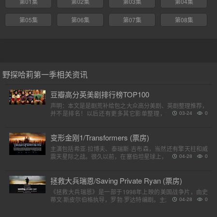
第01集
第02集
第03集
第04集
第05集
第06集
第07集
第08集
野探哈莉第一季相关资讯
豆瓣高分英美剧排行榜TOP100
声明：本文是是剧荒补给包之大众高分美剧、英剧整理推荐，
并不是排名！以后还有更多其它影单整理，请各位收藏好。
03-24
0
（评分是对应第一季）小提示：快速在..
变形金刚1/Transformers (票房)
主演包括希亚·拉博夫、泰瑞斯·吉布森，当然还有擎天柱和威
震天星际之战。很久以前，在塞伯坦星球上，一个巨大的，强
04-28
0
大的外星人种族分为两个派别，高贵的汽车人和狡猾的霸天
虎。他..
拯救大兵瑞恩/Saving Private Ryan (票房)
《拯救大兵瑞恩》是一部于1998年上映的美国战争片，由史
蒂文·斯皮尔伯格执导，罗勃·罗达特编剧。主演包括汤姆·汉克
04-28
0
斯、汤姆·赛斯摩、爱德华·宾斯及巴里·佩珀，剧情描述诺..