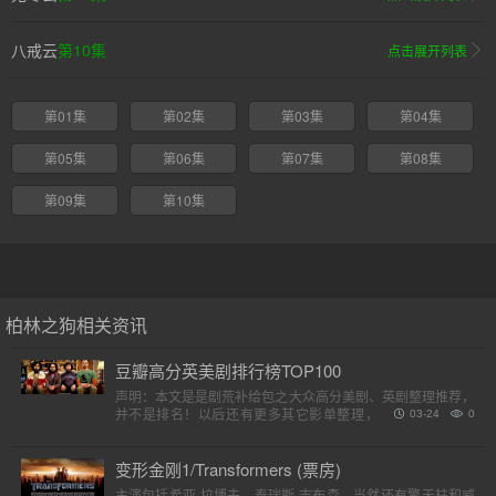
八戒云
第10集
点击展开列表
第01集
第02集
第03集
第04集
第05集
第06集
第07集
第08集
第09集
第10集
柏林之狗相关资讯
豆瓣高分英美剧排行榜TOP100
声明：本文是是剧荒补给包之大众高分美剧、英剧整理推荐，
并不是排名！以后还有更多其它影单整理，请各位收藏好。
03-24
0
（评分是对应第一季）小提示：快速在..
变形金刚1/Transformers (票房)
主演包括希亚·拉博夫、泰瑞斯·吉布森，当然还有擎天柱和威