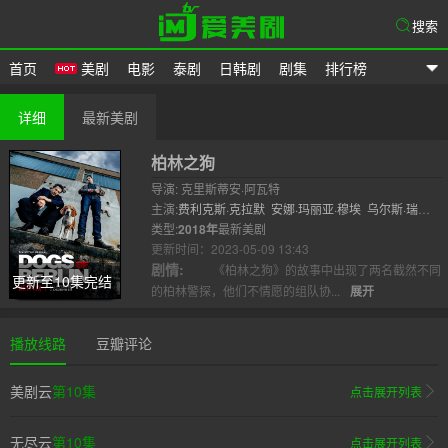
搜索
首页
美剧
电影
泰剧
日韩剧
剧集
排行榜
爱美剧
详细
最新美剧
柏林之狗
导演: 克里斯蒂安·阿瓦特
主演:
费利克斯·克拉默
安娜·玛丽亚·穆埃
乌尔斯·瑞
恩
类型:
卡塔琳娜·舒特勒
2018年
最新美剧
法赫里·亚迪姆
塞巴斯蒂安·阿基
里斯
更新时间：2023-05-09 13:43
安东尼奥·..
剧情:
《柏林之狗》的故事中出现了两名截然不同
更新至10集完结
的柏林警探，他们不情愿的组队协...
展开
播放线路
豆瓣评论
美剧云
第10集
点击展开列表
无尽云
第10集
点击展开列表