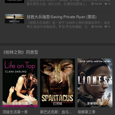
震天星际之战。很久以前，在塞伯坦星球上，一个巨大的，强
04-28
0
大的外星人种族分为两个派别，高贵的汽车人和狡猾的霸天
虎。他..
拯救大兵瑞恩/Saving Private Ryan (票房)
《拯救大兵瑞恩》是一部于1998年上映的美国战争片，由史
蒂文·斯皮尔伯格执导，罗勃·罗达特编剧。主演包括汤姆·汉克
04-28
0
斯、汤姆·赛斯摩、爱德华·宾斯及巴里·佩珀，剧情描述诺..
《柏林之狗》同类型
更新第13集
已完结
更新至01集
顶级生活第一季
斯巴达克斯：血与沙第一季
母狮第三季