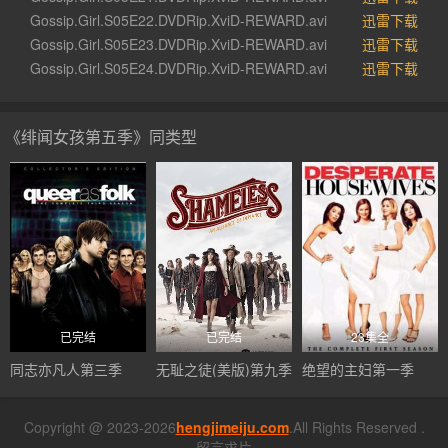
Gossip.Girl.S05E22.DVDRip.XviD-REWARD.avi
迅雷下载
Gossip.Girl.S05E23.DVDRip.XviD-REWARD.avi
迅雷下载
Gossip.Girl.S05E24.DVDRip.XviD-REWARD.avi
迅雷下载
《绯闻女孩第五季》同类型
已完结
已完结
23集全
同志亦凡人第三季
无耻之徒(美版)第九季
绝望的主妇第一季
Copyright @ 2023-2026
hengjimeiju.com
.All Rights Reserved .
留言求片