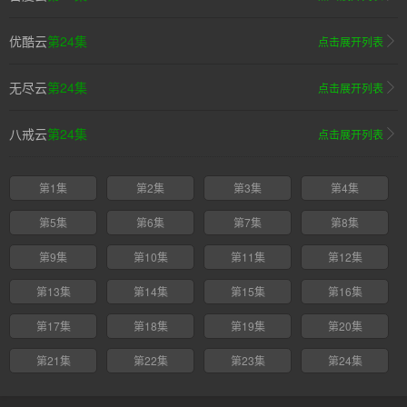
优酷云
第24集
点击展开列表
无尽云
第24集
点击展开列表
八戒云
第24集
点击展开列表
第1集
第2集
第3集
第4集
第5集
第6集
第7集
第8集
第9集
第10集
第11集
第12集
第13集
第14集
第15集
第16集
第17集
第18集
第19集
第20集
第21集
第22集
第23集
第24集