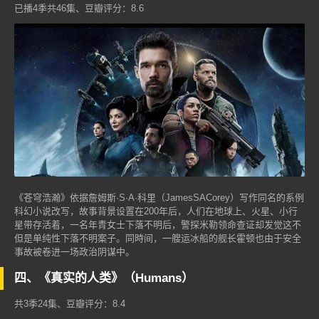
已播4季共46集、豆瓣评分：8.6
《苍穹浩瀚》依据詹姆斯·S·A·科里（JamesSACorey）写作同名的系例
科幻小说改写，故事背景设置在200年后，人们在地球上、火星、小行
星带存活着，一名年青女士下落不明后，警探米勒领命查证却发觉这不
但是单纯性下落不明案子。同時间，一艘运冰船的舰长霍顿也由于安全
事故被卷进一场政治阴谋中。
四、《真实的人类》（Humans）
共3季24集、豆瓣评分：8.4