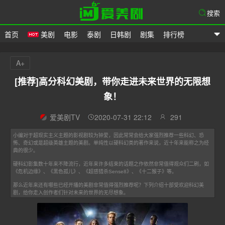
搜索
首页
美剧
电影
泰剧
日韩剧
剧集
排行榜
爱美剧
A+
[推荐]高分科幻美剧，带你走进未来世界的无限想
象！
爱美剧TV
2020-07-31 22:12
291
小编对于超现实主义主题的影视剧较为钟爱，因此常常会给大家强烈推荐一些科幻、恐
怖、奇幻或是超级英雄主题的美剧。单纯性以硬科幻类的著作来说，近十年来能称之为经
典的很少。
硬科幻影集数十年来不降流行，近年来许多结束的话题之作依然非常值得观众们二刷，如
《危机边缘》、《黑色孤儿》、《超感猎杀Sense8》、《十二猴子》等。
那么近年来还有哪些已经开播的美剧非常值得强烈推荐呢？下列介绍十部受欢迎科幻美
剧，给你走入创作者们针对未来的世界的无尽想象。