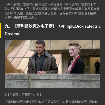
《星际迷航：发现号》故事设定于原始影集《星际迷航》故事的十年
前，约2256年上下，叙述被瓦肯人收留的人类麦珂伯翰原为联邦政府星
舰神舟号大副，因被判定抗命赶出战舰，后接受发现号舰长洛卡招募，
进行一场新了探险旅途。
九、《菲利普狄克的电子梦》（PhilipK.Dick'sElectric
Dreams）
共1季10集、豆瓣评分：8.1
《菲利普狄克的电子梦》取材于美国科幻小说教父菲利普狄克（Philip