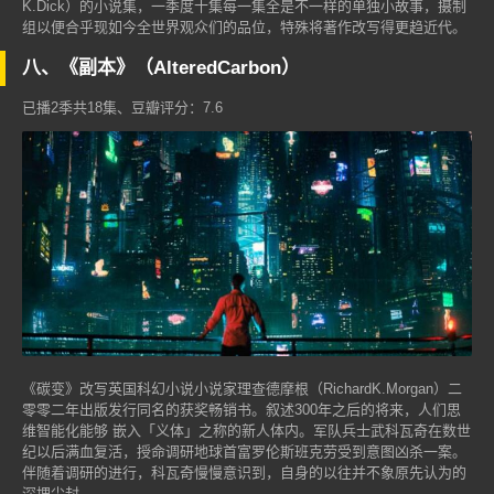
K.Dick）的小说集，一季度十集每一集全是不一样的单独小故事，摄制
组以便合乎现如今全世界观众们的品位，特殊将著作改写得更趋近代。
八、《副本》（AlteredCarbon）
已播2季共18集、豆瓣评分：7.6
《碳变》改写英国科幻小说小说家理查德摩根（RichardK.Morgan）二
零零二年出版发行同名的获奖畅销书。叙述300年之后的将来，人们思
维智能化能够 嵌入「义体」之称的新人体内。军队兵士武科瓦奇在数世
纪以后满血复活，授命调研地球首富罗伦斯班克劳受到意图凶杀一案。
伴随着调研的进行，科瓦奇慢慢意识到，自身的以往并不象原先认为的
深埋尘封。