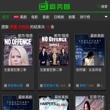
搜索
首页
美剧
电影
泰剧
日韩剧
剧集
排行榜
爱美剧
搜索
伊莲·卡西迪
的结果共
15
条
都市/情感
都市/情感
最新美剧
无意冒犯第三季
无意冒犯第二季
圣所镇：女巫传说
更新第06集
10-02
更新第07集
/
4.0
10-02
更新7
/
3.0
02-23
最新美剧
最新美剧
犯罪/历史