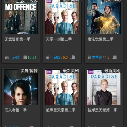
无意冒犯第一季
天堂一刻第二季
魔法觉醒第二季
已完结
10-21
已完结
/
5.0
10-21
本季终
/
4.5
06-01
灵异/惊悚
最新美剧
最新美剧
闯入者第一季
彼岸是天堂第二季
彼岸是天堂第一季