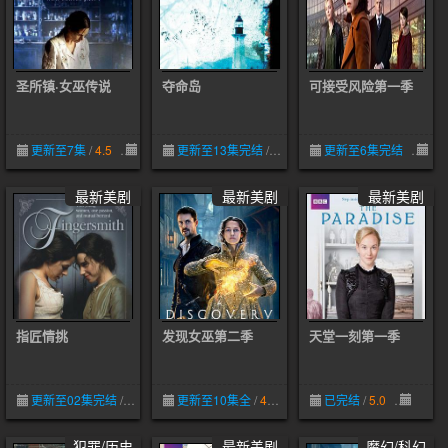
圣所镇·女巫传说
夺命岛
可接受风险第一季
更新至7集
/
4.5
02-10
更新至13集完结
/
3.0
05-09
更新至6集完结
05
最新美剧
最新美剧
最新美剧
指匠情挑
发现女巫第二季
天堂一刻第一季
更新至02集完结
/
3.0
05-09
更新至10集全
/
4.5
05-09
已完结
/
5.0
10-21
犯罪/历史
最新美剧
魔幻/科幻