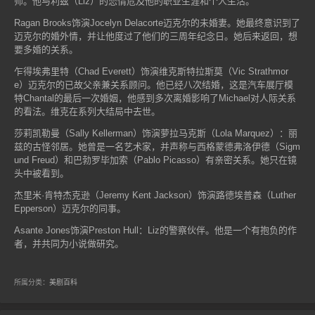
师。他与利兹（Liz）的恋情危及他的职业生涯和个人生活。
Ragan Brooks饰演Jocelyn Delacorte迈克尔的未婚妻。她最终意识到了
迈克尔的婚外情，并让他度过了他们的三周年纪念日。她后来返回，想
要多婚的关系。
乍得埃弗里特（Chad Everett）饰演维克斯特拉斯莫（Vic Strathmor
e）迈克尔的已故父亲兼关系顾问。他已经八次结婚，这是汽车展厅模
特Chantal的最后一次婚姻，他感到多次离婚影响了Michael对人际关系
的看法。维克在系列大结局中去世。
莎莉凯勒曼（Sally Kellerman）饰演萝拉马克斯（Lola Marquez）：丽
兹的古怪邻居。她曾是一名艺术家，并声称与西格蒙德弗洛伊德（Sigm
und Freud）和巴勃罗毕加索（Pablo Picasso）有亲密关系。她只在镜
头中被看到。
杰里米·肯特杰克逊（Jeremy Kent Jackson）饰演路德埃普森（Luther
Epperson）迈克尔的同事。
Asante Jones饰演Preston Hull：Liz的警察伙伴。他是一个有抱负的作
者，并共同为小说做研究。
所属分类：
美剧百科