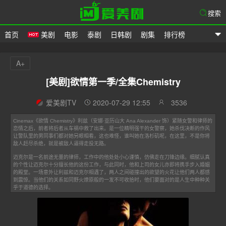
搜索
首页
美剧
电影
泰剧
日韩剧
剧集
排行榜
爱美剧
A+
[美剧]欲情第一季/全集Chemistry
爱美剧TV
2020-07-29 12:55
3536
Cinemax《欲情 Chemistry》利兹（安娜·亚历山大 Ana Alexander 饰）紧随女警和律师的
恋情之后，前者将后者从车祸中救了出来。是一位精明强干的女警察，她杀伐决断的作风
让警队里的男同事们都对她另眼相看，这也难怪，谁叫她在洛杉矶呢，在这里，不是你将
敌人赶尽杀绝，就是被敌人逼得走投无路。
迈克尔是一名前途无量的律师，工作中的他处处小心谨慎，仿佛走在刀锋边缘。细腻认真
的个性让迈克尔十分擅长他的这份工作，与此同时，他和上司的女儿亦即将携手步入婚姻
的殿堂。一场意外让利兹和迈克尔相遇了，两人之间碰撞出的欲望的火花让他们两人都感
到震惊。当他们的关系如同野火燎原般的一发不可收拾时，他们要面对的是人生中种种关
乎于道德的选择。