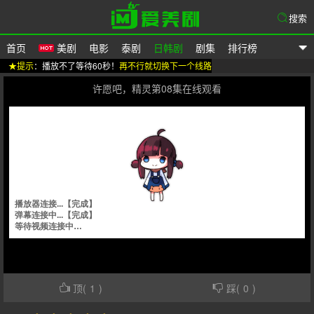
搜索
首页
美剧
电影
泰剧
日韩剧
剧集
排行榜
★提示
：播放不了等待60秒！
再不行就切换下一个线路
爱美剧
许愿吧，精灵第08集在线观看
顶(
1
)
踩(
0
)