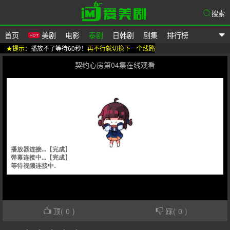
搜索
首页
美剧
电影
泰剧
日韩剧
剧集
排行榜
★提示
：播放不了等待60秒！
再不行就切换下一个线路
爱美剧
契约心房第04集在线观看
顶(
0
)
踩(
0
)