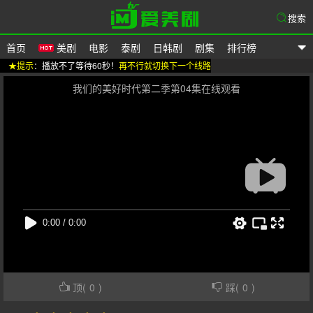
搜索
首页
美剧
电影
泰剧
日韩剧
剧集
排行榜
★提示
：播放不了等待60秒！
再不行就切换下一个线路
爱美剧
我们的美好时代第二季第04集在线观看
顶(
0
)
踩(
0
)