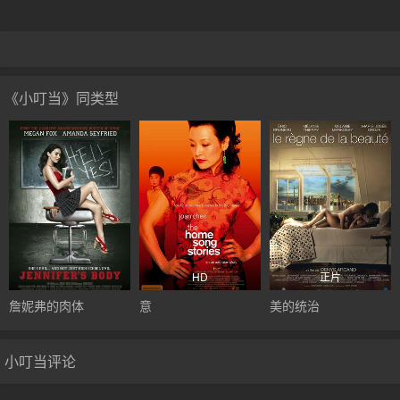
《小叮当》同类型
HD
正片
詹妮弗的肉体
意
美的统治
小叮当评论