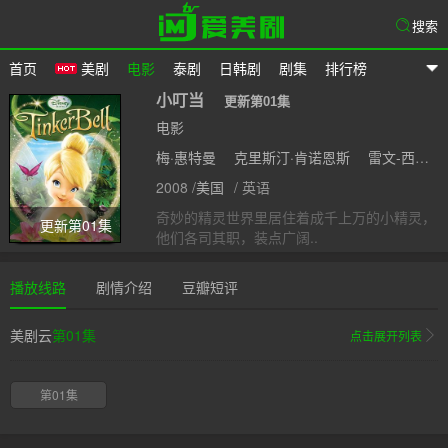
搜索
首页
美剧
电影
泰剧
日韩剧
剧集
排行榜
爱美剧
小叮当
更新第01集
电影
梅·惠特曼
克里斯汀·肯诺恩斯
雷文-西蒙尼
2008 /
美国
/ 英语
奇妙的精灵世界里居住着成千上万的小精灵，
更新第01集
他们各司其职，装点广阔..
播放线路
剧情介绍
豆瓣短评
美剧云
第01集
点击展开列表
第01集