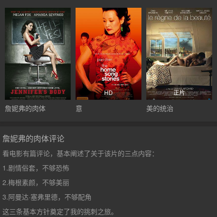
HD
正片
詹妮弗的肉体
意
美的统治
詹妮弗的肉体评论
看电影有篇评论，基本阐述了关于该片的三点内容：
1.剧情俗套，不够恐怖
2.梅根素颜，不够美丽
3.阿曼达·塞弗里德，不够配角
这三条基本方针奠定了我的挑刺之旅。