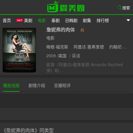
搜索
首页
美剧
电影
泰剧
日韩剧
剧集
排行榜
爱美剧
詹妮弗的肉体
/
1
电影
梅根·福克斯
阿曼达·塞弗里德
约翰尼·西蒙斯
2009 /
美国
/ 英语
妮蒂（阿曼达•塞弗里德 Amanda Seyfried
饰）和..
播放线路
剧情介绍
豆瓣短评
《詹妮弗的肉体》同类型