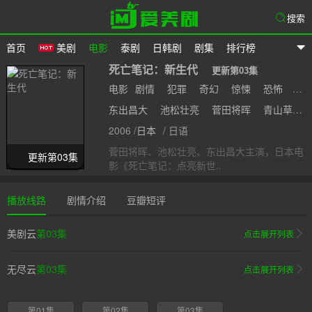
搜索
首页
美剧
电影
泰剧
日韩剧
剧集
排行榜
爱美剧
死亡笔记：新生代
更新第03集
电影
剧情
犯罪
奇幻
惊悚
恐怖
恐
东出昌大
池松壮亮
菅田将晖
青山草太
2006 /
日本
/ 日语
菅田将晖、池松壮亮、东出昌大主演，日本电
更新第03集
影《死亡笔记：点亮新世..
播放线路
剧情介绍
豆瓣短评
美剧云
第03集
点击展开列表
无尽云
第03集
点击展开列表
第01集
第02集
第03集