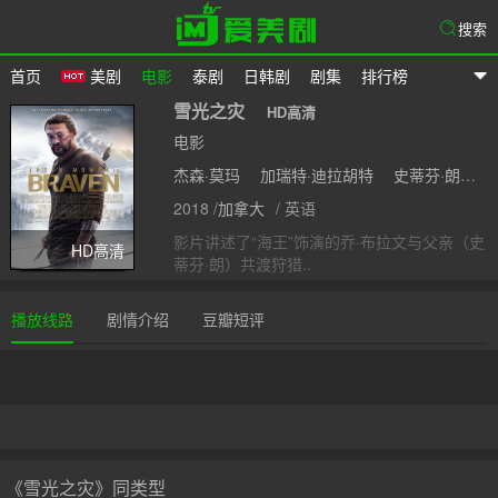
搜索
首页
美剧
电影
泰剧
日韩剧
剧集
排行榜
爱美剧
雪光之灾
HD高清
电影
杰森·莫玛
加瑞特·迪拉胡特
史蒂芬·朗
扎
2018 /
加拿大
/ 英语
影片讲述了“海王”饰演的乔·布拉文与父亲（史
HD高清
蒂芬·朗）共渡狩猎..
播放线路
剧情介绍
豆瓣短评
《雪光之灾》同类型