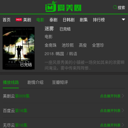
搜索
首页
美剧
电影
泰剧
日韩剧
剧集
排行榜
爱美剧
迷雾
已完结
电影
金南珠
池珍熙
高俊
全慧珍
2018 /
韩国
/ 韩语
一座风景秀美的小镇被一场突如其来的浓雾瞬
已完结
间淹没。雾中传来阵阵惨..
播放线路
剧情介绍
豆瓣短评
美剧云
第009集
点击展开列表
百度云
第16集
点击展开列表
无尽云
第16集
点击展开列表