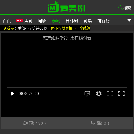
搜索
首页
美剧
电影
泰剧
日韩剧
剧集
排行榜
★提示
：播放不了等待60秒！
再不行就切换下一个线路
爱美剧
恋恋维纳斯第1集在线观看
顶(
130
)
踩(
0
)