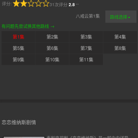
评分:
--
31次评分
2.8
八戒云第1集
路线选择
有问题先尝试换其他路线 →
第1集
第2集
第3集
第4集
第5集
第6集
第7集
第8集
第9集
第10集
第11集
恋恋维纳斯剧情
泰剧电视剧《恋恋维纳斯》是一部由内详导