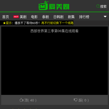
搜索
首页
美剧
电影
泰剧
日韩剧
剧集
排行榜
★提示
：播放不了等待60秒！
再不行就切换下一个线路
爱美剧
西部世界第三季第06集在线观看
顶(
40
)
踩(
0
)