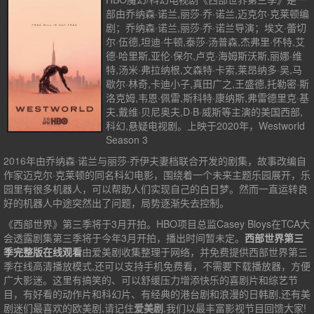
部由乔纳森·诺兰,丽莎·乔·诺兰,迈克尔·克莱顿编
剧；乔纳森·诺兰,丽莎·乔·诺兰导演；埃文·蕾切
尔·伍德,坦迪·牛顿,泰莎·汤普森,杰弗里·怀特,艾
德·哈里斯,亚伦·保尔,卢克·海姆斯沃斯,丽娜·维
特,汤米·弗拉纳根,文森特·卡索,莱昂纳多·吴,马
歇尔·林奇,卡迪小子,真田广之,王盛德,托勒密·斯
洛克姆,韦恩·佩雷,斯科特·康纳斯,弗雷德里克·基
夫,戴维·贝尼奥夫,D·B·威斯等主演的美国西部,
科幻,悬疑电视剧。上映于2020年，Westworld
Season 3
2016年由乔纳森·诺兰与丽莎·乔伊夫妻档联合开发的剧集，故事改编自
作家迈克尔·克莱顿的同名科幻电影，围绕着一个未来主题乐园展开，乐
园里有很多机器人，可以帮助人们实现自己的白日梦。然而一直运转良
好的机器人中途突然出了问题，局势逐渐失去控制。
《西部世界》第三季将于3月开拍。HBO项目总监Casey Bloys在TCA大
会透露剧集第三季将于今年3月开拍，播出时间暂未定。
西部世界第三
季完整版在线观看
由爱美剧收集整理于网络，并免费提供
西部世界第三
季
在线高清播放模式,还可以支持手机免费看，不需要下载播放器，方便
广大影迷。这里有搞笑的、可以舒缓压力增添快乐的喜剧片和综艺节
目，有好看的动作片和科幻片、有经典的港台剧和浪漫的日韩剧,还有美
剧迷们最喜欢的欧美剧,请记住
爱美剧
,我们以最丰富影视节目回馈大家!