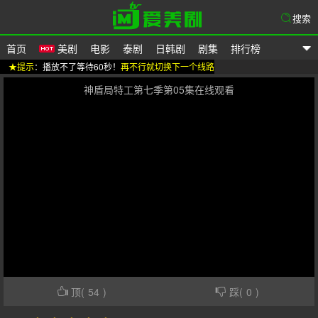
搜索
首页
美剧
电影
泰剧
日韩剧
剧集
排行榜
★提示
：播放不了等待60秒！
再不行就切换下一个线路
爱美剧
神盾局特工第七季第05集在线观看
顶(
54
)
踩(
0
)