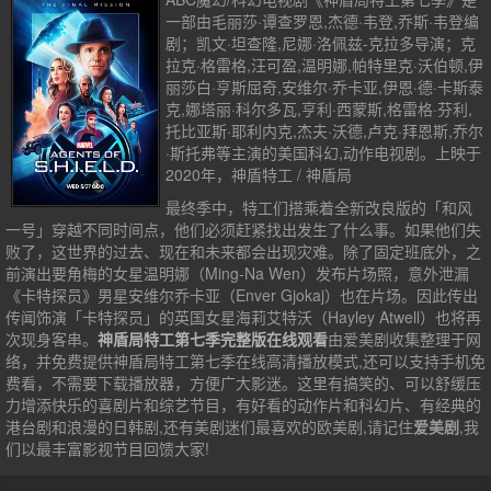
一部由毛丽莎·谭查罗恩,杰德·韦登,乔斯·韦登编
剧；凯文·坦查隆,尼娜·洛佩兹-克拉多导演；克
拉克·格雷格,汪可盈,温明娜,帕特里克·沃伯顿,伊
丽莎白·亨斯屈奇,安维尔·乔卡亚,伊恩·德·卡斯泰
克,娜塔丽·科尔多瓦,亨利·西蒙斯,格雷格·芬利,
托比亚斯·耶利内克,杰夫·沃德,卢克·拜恩斯,乔尔
·斯托弗等主演的美国科幻,动作电视剧。上映于
2020年，神盾特工 / 神盾局
最终季中，特工们搭乘着全新改良版的「和风
一号」穿越不同时间点，他们必须赶紧找出发生了什么事。如果他们失
败了，这世界的过去、现在和未来都会出现灾难。除了固定班底外，之
前演出要角梅的女星温明娜（Ming-Na Wen）发布片场照，意外泄漏
《卡特探员》男星安维尔乔卡亚（Enver Gjokaj）也在片场。因此传出
传闻饰演「卡特探员」的英国女星海莉艾特沃（Hayley Atwell）也将再
次现身客串。
神盾局特工第七季完整版在线观看
由爱美剧收集整理于网
络，并免费提供
神盾局特工第七季
在线高清播放模式,还可以支持手机免
费看，不需要下载播放器，方便广大影迷。这里有搞笑的、可以舒缓压
力增添快乐的喜剧片和综艺节目，有好看的动作片和科幻片、有经典的
港台剧和浪漫的日韩剧,还有美剧迷们最喜欢的欧美剧,请记住
爱美剧
,我
们以最丰富影视节目回馈大家!