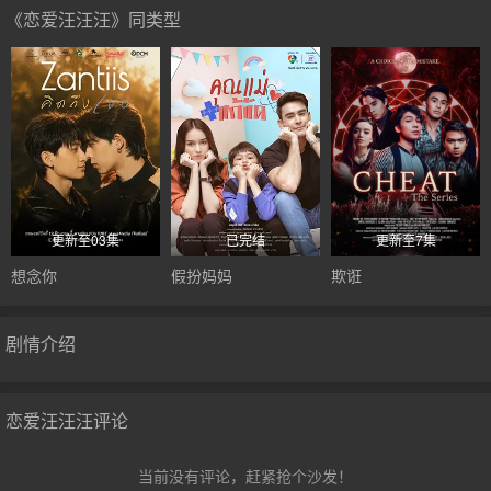
《恋爱汪汪汪》同类型
更新至03集
已完结
更新至7集
想念你
假扮妈妈
欺诳
剧情介绍
恋爱汪汪汪评论
当前没有评论，赶紧抢个沙发！