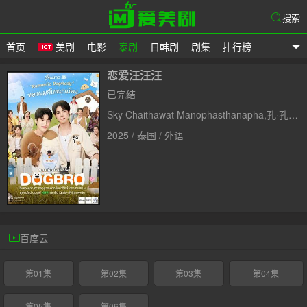
搜索
首页
美剧
电影
泰剧
日韩剧
剧集
排行榜
爱美剧
恋爱汪汪汪
已完结
Sky Chaithawat Manophasthanapha,孔·孔蓬·法尔瓦罗杰,帕努帕特·阿诺玛契提
2025 / 泰国 / 外语
百度云
第01集
第02集
第03集
第04集
第05集
第06集