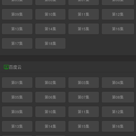
第09集
第10集
第11集
第12集
第13集
第14集
第15集
第16集
第17集
第18集
百度云
第01集
第02集
第03集
第04集
第05集
第06集
第07集
第08集
第09集
第10集
第11集
第12集
第13集
第14集
第15集
第16集