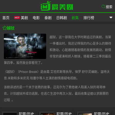
搜索
首页
美剧
电影
泰剧
日韩剧
剧集
排行榜
爱美剧
越狱
越狱，这一部我在大学时期追过的美剧，当第
一季播出时，我还记得我的内心是多么的期待
和激动，心脏跟随着剧情的发展而跳动，剧情
非常的紧凑和抓人眼球，随着第二三季到最后
第四季，虽然我全部看完了。
《越狱》（Prison Break）是由葛·艾坦尼斯等执导，保罗·舒尔灵编剧，温特沃
思·米勒和多米尼克·珀塞尔等人主演的剧情悬疑电视剧。
该剧讲述的是一个关于拯救的故事，迈克尔为了救他被人陷害入狱的哥哥林
肯，计划越狱并成功逃脱，在逃亡生涯中再次入狱，最后收集证据以求脱罪的
过程 。
犯罪/历史
犯罪/历史
犯罪/历史