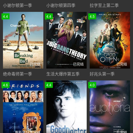
小谢尔顿第一季
小谢尔顿第四季
拉字至上第二季
4.4
4.4
4.5
已完结
已完结
已完结
绝命毒师第一季
生活大爆炸第五季
好兆头第一季
4.6
4.4
4.0
更新至24集完结
已完结
已完结