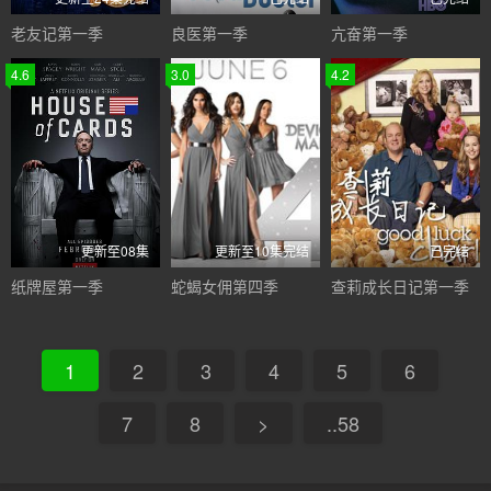
老友记第一季
良医第一季
亢奋第一季
4.6
3.0
4.2
更新至08集
更新至10集完结
已完结
纸牌屋第一季
蛇蝎女佣第四季
查莉成长日记第一季
1
2
3
4
5
6
7
8
>
..58