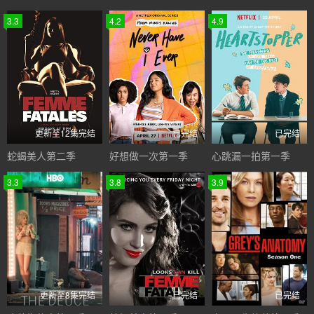
3.3
4.2
4.9
更新至12集完结
已完结
已完结
蛇蝎美人第二季
好想做一次第一季
心跳漏一拍第一季
3.3
3.8
3.9
更新至8集完结
已完结
已完结