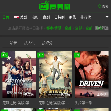
搜索
首页
美剧
电影
泰剧
日韩剧
剧集
排行榜
爱美剧
点击展开筛选→已选择
都市/情感
全部
全部
全部
重新筛选
全部
最新
按人气
按评分
4.5
4.7
3.9
已完结
已完结
本季终
无耻之徒(美版)第一季
无耻之徒(美版)第二季
失控第一季