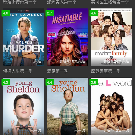
堕落街传奇第一季
蛇蝎美人第一季
实习医生格蕾第一季
4.0
2.7
4.6
已完结
更新至10集完结
更新至24集完结
侦探人生第一季
满足第一季
摩登家庭第一季
4.3
4.4
3.6
已完结
已完结
更新至13集完结