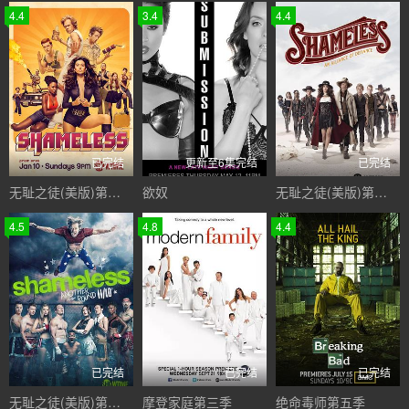
4.4
3.4
4.4
已完结
更新至6集完结
已完结
无耻之徒(美版)第六季
欲奴
无耻之徒(美版)第九季
4.5
4.8
4.4
已完结
已完结
已完结
无耻之徒(美版)第十季
摩登家庭第三季
绝命毒师第五季