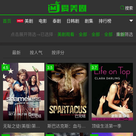
搜索
首页
美剧
电影
泰剧
日韩剧
剧集
排行榜
爱美剧
点击展开筛选→已选择
美剧观看
全部
全部
全部
重新筛选
全部
最新
按人气
按评分
4.5
3.5
3.7
已完结
已完结
更新第13集
无耻之徒(美版)第一季
斯巴达克斯：血与沙第一季
顶级生活第一季