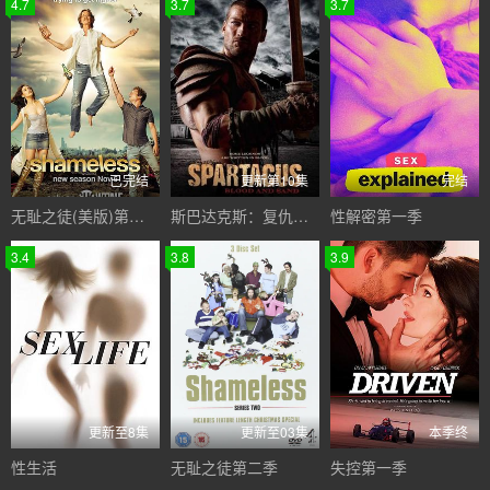
4.7
3.7
3.7
已完结
更新第10集
完结
无耻之徒(美版)第二季
斯巴达克斯：复仇第二季
性解密第一季
3.4
3.8
3.9
更新至8集
更新至03集
本季终
性生活
无耻之徒第二季
失控第一季