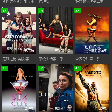
斯巴达克斯：血与沙
性/生活
好想做一次第二季
4.4
3.6
3.4
已完结
更新第13集
更新第08集
无耻之徒(美版)第七季
顶级生活第二季
全裸导演第一季
3.6
4.0
4.0
全18集
更新第06集
全6集