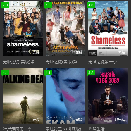
4.3
4.6
4.0
已完结
已完结
完结
无耻之徒(美版)第五季
无耻之徒(美版)第三季
无耻之徒第一季
4.1
4.1
3.2
已完结
已完结
已完结
行尸走肉第一季
羞耻第三季(挪威版)
呼唤生活