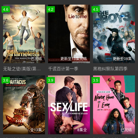
4.6
4.2
4.5
已完结
更新至13集完结
更新至08集
无耻之徒(美版)第四季
千谎百计第一季
黑袍纠察队第四季
3.6
3.9
3.5
全13集
8集全
已完结