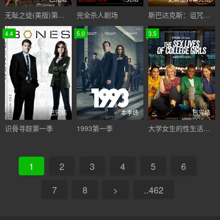
无耻之徒(美版)第八季
完全杀人剧场
斯巴达克斯：诅咒者之战第三季
4.4
5.0
3.5
已完结
本季终
已完结
识骨寻踪第一季
1993第一季
大学女生的性生活第二季
1
2
3
4
5
6
7
8
>
..462