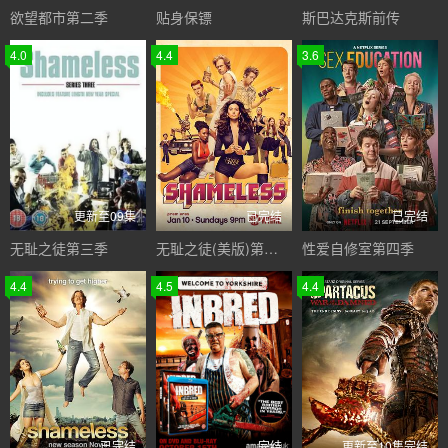
欲望都市第二季
贴身保镖
斯巴达克斯前传
4.0
4.4
3.6
更新至09集
已完结
已完结
无耻之徒第三季
无耻之徒(美版)第六季
性爱自修室第四季
4.4
4.5
4.4
已完结
完结
更新至10集完结