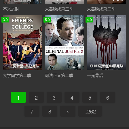
不义之财
大器晚成第三季
大器晚成第二季
3.0
5.0
4.0
更新至8集已完结
全5集
更新至10集完结
大学同学第二季
司法正义第二季
一元背后
1
2
3
4
5
6
7
8
>
..262