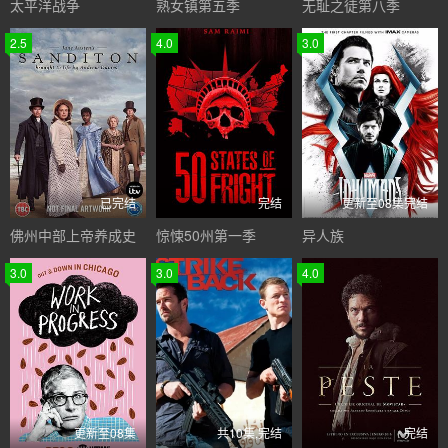
太平洋战争
熟女镇第五季
无耻之徒第八季
2.5
4.0
3.0
已完结
完结
更新至08集完结
佛州中部上帝养成史
惊悚50州第一季
异人族
3.0
3.0
4.0
更新至08集
共10集,完结
完结