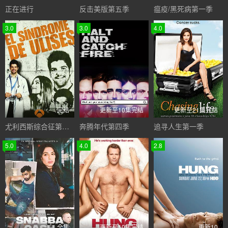
正在进行
反击美版第五季
瘟疫/黑死病第一季
3.0
3.0
4.0
完结
更新至10集完结
更新至21集完结
尤利西斯综合征第一季
奔腾年代第四季
追寻人生第一季
5.0
4.0
2.8
全集
更新至10集完结
更新10