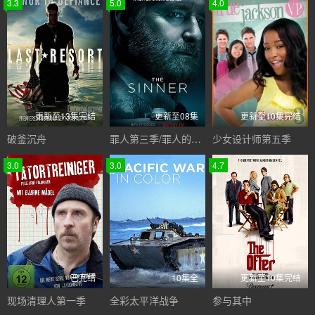
3.3
5.0
4.0
更新至13集完结
更新至08集
更新至10集完结
破釜沉舟
罪人第三季/罪人的真相第三季
少女设计师第五季
3.0
3.0
4.7
已完结
10集全
更新至10集完结
现场清理人第一季
全彩太平洋战争
参与其中