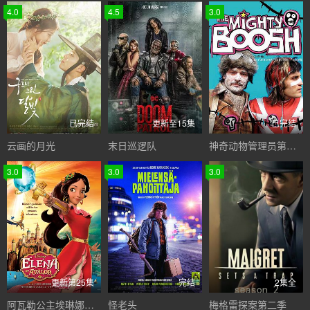
4.0
4.5
3.0
已完结
更新至15集
已完结
云画的月光
末日巡逻队
神奇动物管理员第一季
3.0
3.0
3.0
更新第25集
完结
2集全
阿瓦勒公主埃琳娜第一季
怪老头
梅格雷探案第二季