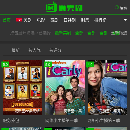
搜索
首页
美剧
电影
泰剧
日韩剧
剧集
排行榜
爱美剧
点击展开筛选→已选择
最新美剧
全部
全部
全部
重新筛选
全部
最新
按人气
按评分
5.0
5.0
4.0
更新至22集完结
更新至25集
更新至18集完结
服务外包
网络小主播第一季
网络小主播第三季