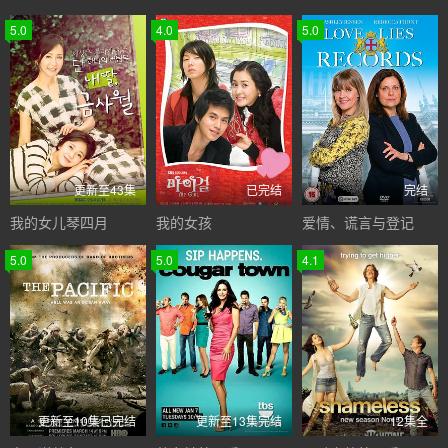
5.0
4.0
5.0
更新至43集
已完结
完结
我的女儿琴四月
我的女孩
爱情、谎言与登记
5.0
5.0
4.1
更新至10集已完结
更新至13集完结
12集全