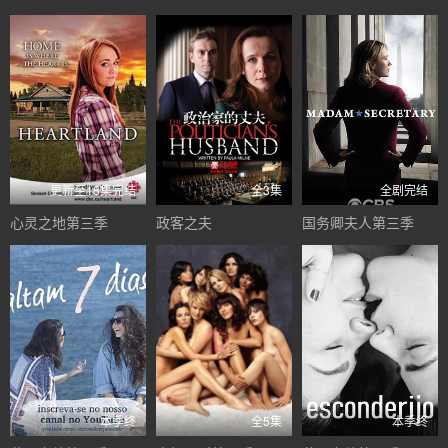
更新至18集完结
全3集
全剧完结
心灵之地第三季
政客之夫
国务卿夫人第三季
本季终
全5集
本季终