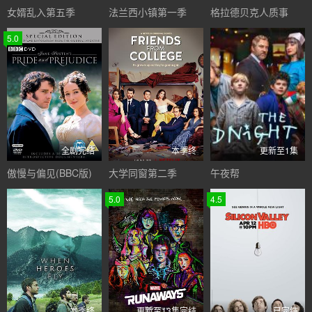
女婿乱入第五季
法兰西小镇第一季
格拉德贝克人质事
5.0
全剧完结
本季终
更新至1集
傲慢与偏见(BBC版)
大学同窗第二季
午夜帮
5.0
4.5
本季终
更新至13集完结
已完结