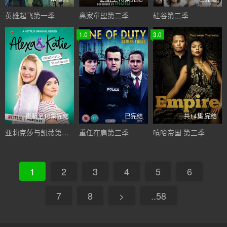
英雄起飞第一季
离家童盟第二季
硅谷第二季
1.0
3.0
更新至10集完结
已完结
共14集,完结
亚莉克莎与凯蒂第二季
重任在肩第三季
嘻哈帝国 第三季
1
2
3
4
5
6
7
8
>
..58