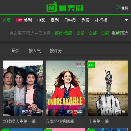
搜索
首页
美剧
电影
泰剧
日韩剧
剧集
排行榜
爱美剧
点击展开筛选→已选择
都市/情感
全部
全部
全部
重新筛选
全部
最新
按人气
按评分
4.6
更新至12集
更新至4集
已完结
新喋喋人生第一季
我本坚强第四季
韦恩第一季