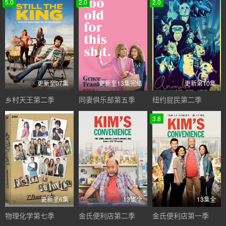
5.0
2.0
2.0
更新至07集
更新至13集完结
更新第10集
乡村天王第二季
同妻俱乐部第五季
纽约屁民第二季
3.8
更新至6集
13集全
13集全
物理化学第七季
金氏便利店第二季
金氏便利店第一季