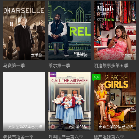
本季终
本季终
全14集
马赛第一季
莱尔第一季
明迪烦事多第五季
4.4
更新至第22集已完结
更新第08集
更新至第22集已完结
老爸有招第一季
呼叫助产士第六季
破产姐妹第六季