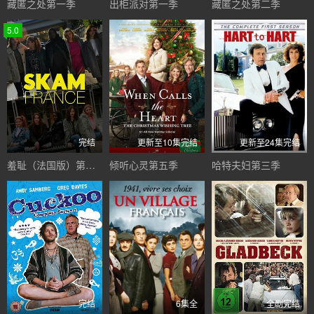
藏匿之处第一季
出柜派对第一季
藏匿之处第二季
5.0
完结
更新至10集完结
更新至24集完结
羞耻（法国版）第一季
倾听心灵第五季
哈特夫妇第三季
完结
6集全
全剧完结